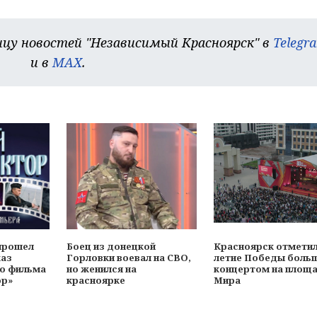
цу новостей "Независимый Красноярск" в
Telegr
и в
MAX
.
прошел
Боец из донецкой
Красноярск отметил
каз
Горловки воевал на СВО,
летие Победы боль
о фильма
но женился на
концертом на площ
ор»
красноярке
Мира