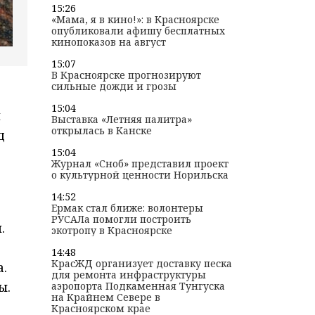
15:26
«Мама, я в кино!»: в Красноярске
опубликовали афишу бесплатных
кинопоказов на август
15:07
В Красноярске прогнозируют
сильные дожди и грозы
15:04
й
Выставка «Летняя палитра»
открылась в Канске
д
15:04
Журнал «Сноб» представил проект
о культурной ценности Норильска
14:52
Ермак стал ближе: волонтеры
РУСАЛа помогли построить
.
экотропу в Красноярске
14:48
КрасЖД организует доставку песка
.
для ремонта инфраструктуры
ы.
аэропорта Подкаменная Тунгуска
на Крайнем Севере в
Красноярском крае