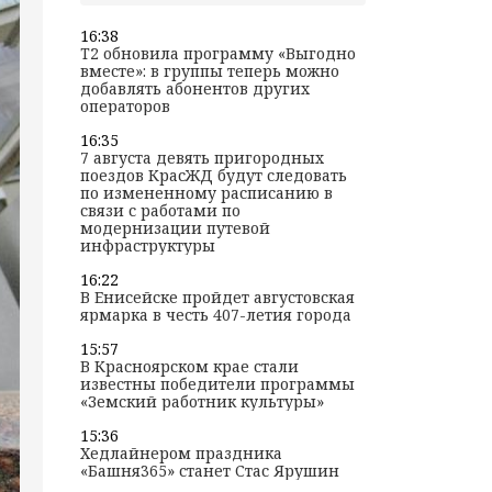
16:38
T2 обновила программу «Выгодно
вместе»: в группы теперь можно
добавлять абонентов других
операторов
16:35
7 августа девять пригородных
поездов КрасЖД будут следовать
по измененному расписанию в
связи с работами по
модернизации путевой
инфраструктуры
16:22
В Енисейске пройдет августовская
ярмарка в честь 407-летия города
15:57
В Красноярском крае стали
известны победители программы
«Земский работник культуры»
15:36
Хедлайнером праздника
«Башня365» станет Стас Ярушин