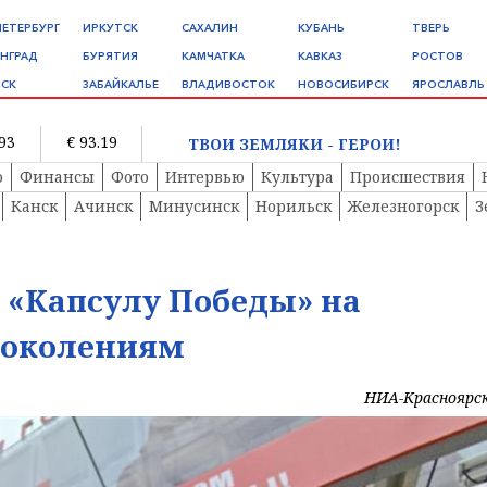
ПЕТЕРБУРГ
ИРКУТСК
САХАЛИН
КУБАНЬ
ТВЕРЬ
НГРАД
БУРЯТИЯ
КАМЧАТКА
КАВКАЗ
РОСТОВ
СК
ЗАБАЙКАЛЬЕ
ВЛАДИВОСТОК
НОВОСИБИРСК
ЯРОСЛАВЛЬ
.93
€ 93.19
ТВОИ ЗЕМЛЯКИ - ГЕРОИ!
о
Финансы
Фото
Интервью
Культура
Происшествия
Канск
Ачинск
Минусинск
Норильск
Железногорск
З
 «Капсулу Победы» на
поколениям
НИА-Красноярс