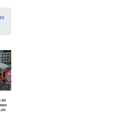
am
 80-
шим
ади