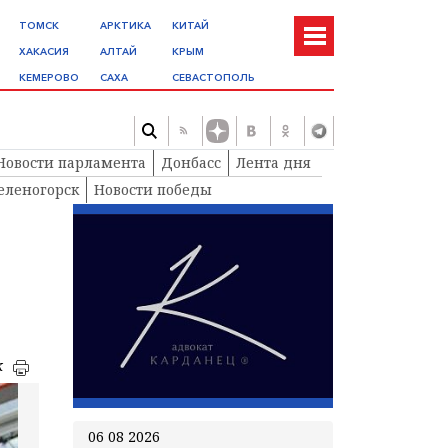
ТОМСК
АРКТИКА
КИТАЙ
ХАКАСИЯ
АЛТАЙ
КРЫМ
КЕМЕРОВО
САХА
СЕВАСТОПОЛЬ
Новости парламента
Донбасс
Лента дня
еленогорск
Новости победы
к
06 08 2026