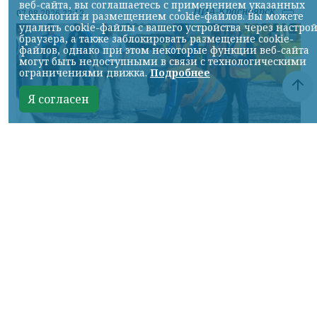
веб-сайта, вы соглашаетесь с применением указанных
НИА-Красноярск
07.08.2026 22:13
технологий и размещением cookie-файлов. Вы можете
удалить cookie-файлы с вашего устройства через настро
браузера, а также заблокировать размещение cookie-
файлов, однако при этом некоторые функции веб-сайта
могут быть недоступными в связи с технологическими
ограничениями движка.
Подробнее
Я согласен
Фото: АО «СУЭК-Хакасия»
КРАСНОЯРСКИЙ КРАЙ, /НИА-
КРАСНОЯРСК/. Специалисты Бородинского
погрузочно-транспортного управления
стали призёрами Всероссийских