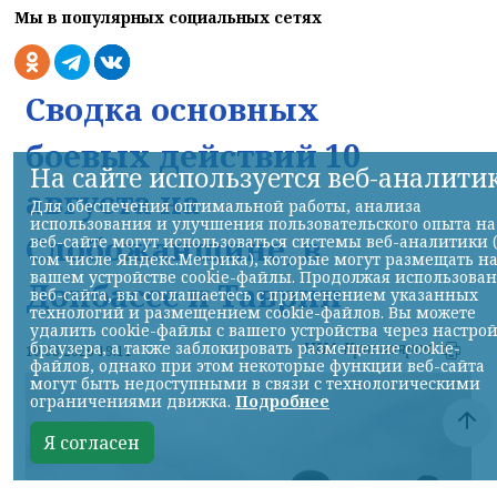
Мы в популярных социальных сетях
Сводка основных
боевых действий 10
На сайте используется веб-аналити
августа на
Для обеспечения оптимальной работы, анализа
использования и улучшения пользовательского опыта на
Слобожанщине, в
веб-сайте могут использоваться системы веб-аналитики 
том числе Яндекс.Метрика), которые могут размещать н
вашем устройстве cookie-файлы. Продолжая использова
Донбассе и Таврии
веб-сайта, вы соглашаетесь с применением указанных
технологий и размещением cookie-файлов. Вы можете
удалить cookie-файлы с вашего устройства через настро
НИА-Красноярск
браузера, а также заблокировать размещение cookie-
10.08.2026 19:11
файлов, однако при этом некоторые функции веб-сайта
могут быть недоступными в связи с технологическими
ограничениями движка.
Подробнее
Я согласен