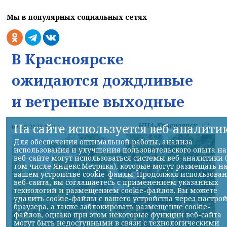
Мы в популярных социальных сетях
В Красноярске
ожидаются дождливые
и ветреные выходные
НИА-Красноярск
На сайте используется веб-аналити
07.08.2026 13:14
Для обеспечения оптимальной работы, анализа
использования и улучшения пользовательского опыта на
веб-сайте могут использоваться системы веб-аналитики 
том числе Яндекс.Метрика), которые могут размещать н
вашем устройстве cookie-файлы. Продолжая использова
веб-сайта, вы соглашаетесь с применением указанных
технологий и размещением cookie-файлов. Вы можете
удалить cookie-файлы с вашего устройства через настро
браузера, а также заблокировать размещение cookie-
файлов, однако при этом некоторые функции веб-сайта
могут быть недоступными в связи с технологическими