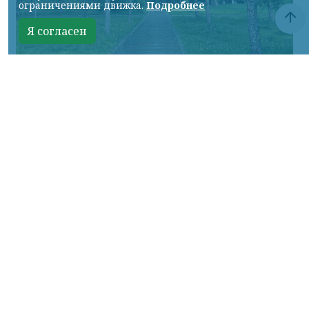
ограничениями движка.
Подробнее
Я согласен
© НИА
КРАСНОЯРСКИЙ КРАЙ, /НИА-
КРАСНОЯРСК/. В предстоящие выходные
жителей города ждет переменчивая
погода.
В субботу, 8 августа, днем ожидается
небольшой дождь. Воздух прогреется до
+21°C. Скорость ветра составит около 4 м/с,
однако порывы могут достигать 14 м/с. К
вечеру осадки прекратятся, сохранится
облачная погода, а температура