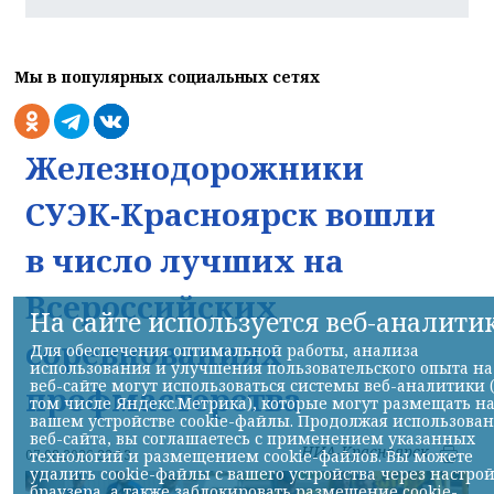
Мы в популярных социальных сетях
Железнодорожники
СУЭК-Красноярск вошли
в число лучших на
Всероссийских
На сайте используется веб-аналити
соревнованиях
Для обеспечения оптимальной работы, анализа
использования и улучшения пользовательского опыта на
веб-сайте могут использоваться системы веб-аналитики 
профмастерства
том числе Яндекс.Метрика), которые могут размещать н
вашем устройстве cookie-файлы. Продолжая использова
веб-сайта, вы соглашаетесь с применением указанных
НИА-Красноярск
07.08.2026 22:13
технологий и размещением cookie-файлов. Вы можете
удалить cookie-файлы с вашего устройства через настро
браузера, а также заблокировать размещение cookie-