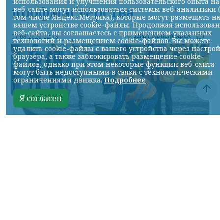
использования и улучшения пользовательского опыта на
профмастерства
веб-сайте могут использоваться системы веб-аналитики 
том числе Яндекс.Метрика), которые могут размещать н
вашем устройстве cookie-файлы. Продолжая использова
веб-сайта, вы соглашаетесь с применением указанных
НИА-Красноярск
07.08.2026 22:13
технологий и размещением cookie-файлов. Вы можете
удалить cookie-файлы с вашего устройства через настро
браузера, а также заблокировать размещение cookie-
файлов, однако при этом некоторые функции веб-сайта
могут быть недоступными в связи с технологическими
ограничениями движка.
Подробнее
Я согласен
Фото: АО «СУЭК-Хакасия»
КРАСНОЯРСКИЙ КРАЙ, /НИА-
КРАСНОЯРСК/. Специалисты Бородинского