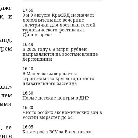
даже
17:56
8 и 9 августа КрасЖД назначает
к, и
дополнительные вечерние
электрички для доставки гостей
туристического фестиваля в
Дивногорске
анд.
16:49
трем
В 2026 году 6,8 млрд. рублей
направляются на восстановление
Херсонщины
16:40
В Макеевке завершается
строительство круглогодичного
плавательного бассейна
зка»
16:30
 чем
Новые детские центры в ДНР
ными
16:20
Число особых экономических зон в
России вырастет до 64
, ее
16:05
Катастрофа ВСУ за Волчанском
ение