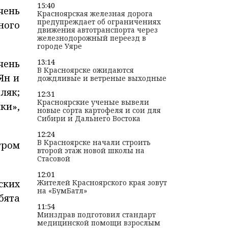
15:40
чень
Красноярская железная дорога
предупреждает об ограничениях
ного
движения автотранспорта через
железнодорожный переезд в
городе Уяре
13:14
чень
В Красноярске ожидаются
Ян и
дождливые и ветреные выходные
ляк;
12:31
Красноярские ученые вывели
ки»,
новые сорта картофеля и сои для
Сибири и Дальнего Востока
12:24
В Красноярске начали строить
тром
второй этаж новой школы на
Стасовой
12:01
ских
Жителей Красноярского края зовут
на «БумБатл»
бята
11:54
Минздрав подготовил стандарт
медицинской помощи взрослым