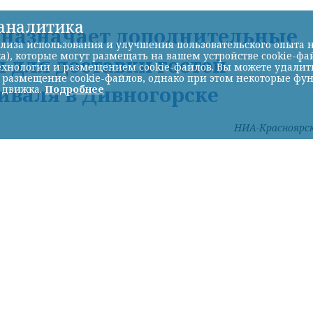
-аналитика
Д назначает дополнительные
лиза использования и улучшения пользовательского опыта н
а), которые могут размещать на вашем устройстве cookie-фа
 для доставки гостей
хнологий и размещением cookie-файлов. Вы можете удалить 
ь размещение cookie-файлов, однако при этом некоторые фу
иваля в Дивногорске
 движка.
Подробнее
НИА-Красноярс