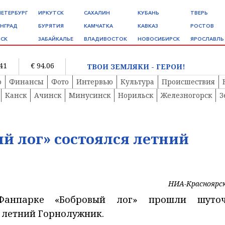
ПЕТЕРБУРГ
ИРКУТСК
САХАЛИН
КУБАНЬ
ТВЕРЬ
НГРАД
БУРЯТИЯ
КАМЧАТКА
КАВКАЗ
РОСТОВ
СК
ЗАБАЙКАЛЬЕ
ВЛАДИВОСТОК
НОВОСИБИРСК
ЯРОСЛАВЛЬ
.41
€ 94.06
ТВОИ ЗЕМЛЯКИ - ГЕРОИ!
о
Финансы
Фото
Интервью
Культура
Происшествия
Канск
Ачинск
Минусинск
Норильск
Железногорск
З
й лог» состоялся летний
НИА-Красноярс
Фанпарке «Бобровый лог» прошли шуто
 летний Горнолужник.