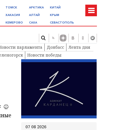
ТОМСК
АРКТИКА
КИТАЙ
ХАКАСИЯ
АЛТАЙ
КРЫМ
КЕМЕРОВО
САХА
СЕВАСТОПОЛЬ
Новости парламента
Донбасс
Лента дня
еленогорск
Новости победы
к
чные
07 08 2026