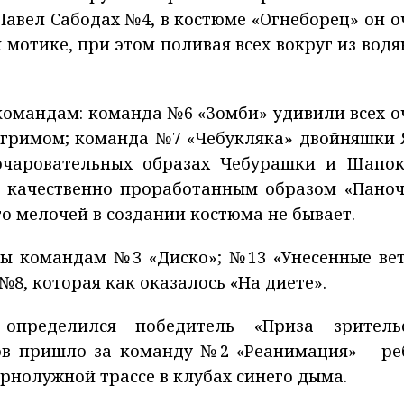
 Павел Сабодах №4, в костюме «Огнеборец» он о
 мотике, при этом поливая всех вокруг из водя
омандам: команда №6 «Зомби» удивили всех о
гримом; команда №7 «Чебукляка» двойняшки 
очаровательных образах Чебурашки и Шапок
 качественно проработанным образом «Паноч
 мелочей в создании костюма не бывает.
ы командам №3 «Диско»; №13 «Унесенные ве
8, которая как оказалось «На диете».
определился победитель «Приза зритель
сов пришло за команду №2 «Реанимация» – ре
рнолужной трассе в клубах синего дыма.