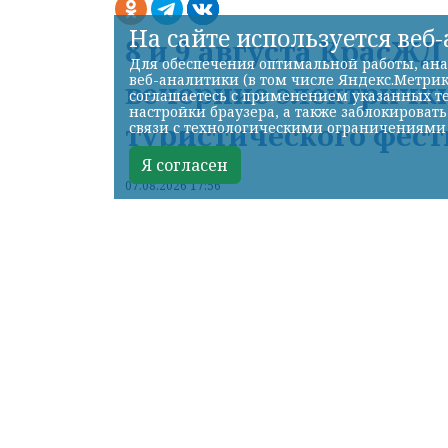
На сайте используется веб
8 и 9 августа КрасЖ
Для обеспечения оптимальной работы, ана
веб-аналитики (в том числе Яндекс.Метрик
вечерние электрички
соглашаетесь с применением указанных те
настройки браузера, а также заблокироват
туристического фест
связи с технологическими ограничениями
Я согласен
07.08.2026 17:56