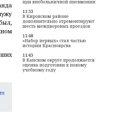
при внебольничной пневмонии
анда
11:53
лужу
В Кировском районе
дополнительно отремонтируют
был,
шесть междворовых проездов
жном
11:48
«Набор первых» стал частью
истории Красноярска
аших
11:43
В Канском округе продолжается
оценка подготовки к новому
учебному году
am