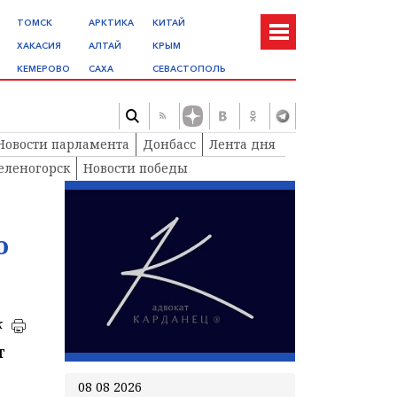
ТОМСК
АРКТИКА
КИТАЙ
ХАКАСИЯ
АЛТАЙ
КРЫМ
КЕМЕРОВО
САХА
СЕВАСТОПОЛЬ
Новости парламента
Донбасс
Лента дня
еленогорск
Новости победы
о
к
т
08 08 2026