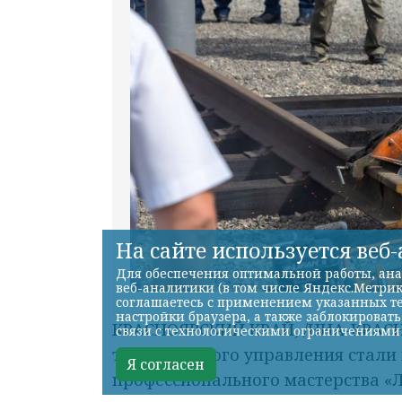
На сайте используется веб
Для обеспечения оптимальной работы, ана
веб-аналитики (в том числе Яндекс.Метрик
соглашаетесь с применением указанных те
настройки браузера, а также заблокироват
КРАСНОЯРСКИЙ КРАЙ, /НИА-КРАСНО
связи с технологическими ограничениями
транспортного управления стали
Я согласен
профессионального мастерства «