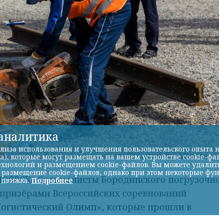
-аналитика
лиза использования и улучшения пользовательского опыта н
а), которые могут размещать на вашем устройстве cookie-фа
хнологий и размещением cookie-файлов. Вы можете удалить 
Фото: АО «СУЭК-Хакасия»
ь размещение cookie-файлов, однако при этом некоторые фу
ЯРСК/. Специалисты Бородинского погрузочн
 движка.
Подробнее
 призёрами Всероссийских соревнований
Логистический Олимп», которые прошли в