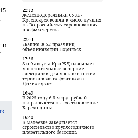
 15
22:13
Железнодорожники СУЭК-
м
Красноярск вошли в число лучших
на Всероссийских соревнованиях
профмастерства
22:04
 в
«Башня 365»: праздник,
объединяющий Норильск
.
17:56
8 и 9 августа КрасЖД назначает
дополнительные вечерние
электрички для доставки гостей
туристического фестиваля в
Дивногорске
16:49
В 2026 году 6,8 млрд. рублей
направляются на восстановление
Херсонщины
am
16:40
В Макеевке завершается
строительство круглогодичного
плавательного бассейна