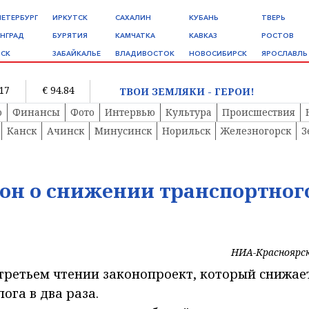
ПЕТЕРБУРГ
ИРКУТСК
САХАЛИН
КУБАНЬ
ТВЕРЬ
НГРАД
БУРЯТИЯ
КАМЧАТКА
КАВКАЗ
РОСТОВ
СК
ЗАБАЙКАЛЬЕ
ВЛАДИВОСТОК
НОВОСИБИРСК
ЯРОСЛАВЛЬ
.17
€ 94.84
ТВОИ ЗЕМЛЯКИ - ГЕРОИ!
о
Финансы
Фото
Интервью
Культура
Происшествия
Канск
Ачинск
Минусинск
Норильск
Железногорск
З
он о снижении транспортног
НИА-Красноярс
третьем чтении законопроект, который снижае
ога в два раза.