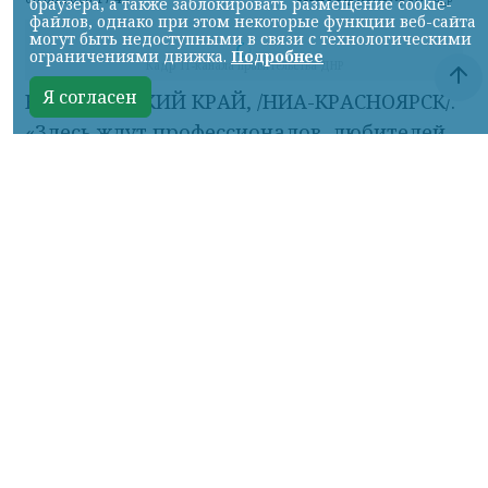
браузера, а также заблокировать размещение cookie-
файлов, однако при этом некоторые функции веб-сайта
могут быть недоступными в связи с технологическими
ограничениями движка.
Подробнее
Кадр ТГ-канала правительства ДНР
Я согласен
КРАСНОЯРСКИЙ КРАЙ, /НИА-КРАСНОЯРСК/.
«Здесь ждут профессионалов, любителей,
взрослых и детей.
Все для того, чтобы физкультура стала
привычной частью жизни: футбольное
поле с качественным покрытием,
баскетбольная площадка, зона для
подготовки и сдачи нормативов ГТО», -
рассказал Глава ДНР Денис Пушилин.
Новый физкультурно-оздоровительный
комплекс открытого типа создан по
народной программе Единой России и