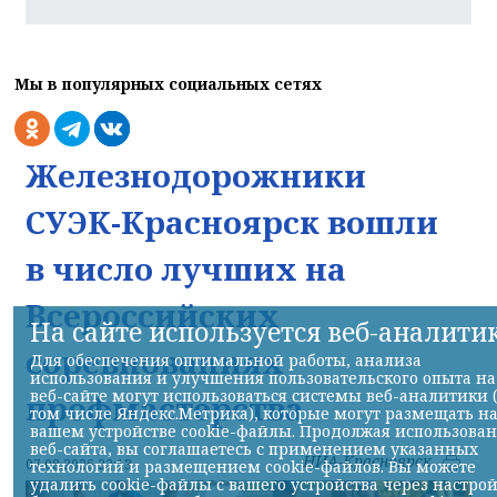
Мы в популярных социальных сетях
Железнодорожники
СУЭК-Красноярск вошли
в число лучших на
Всероссийских
На сайте используется веб-аналити
соревнованиях
Для обеспечения оптимальной работы, анализа
использования и улучшения пользовательского опыта на
веб-сайте могут использоваться системы веб-аналитики 
профмастерства
том числе Яндекс.Метрика), которые могут размещать н
вашем устройстве cookie-файлы. Продолжая использова
веб-сайта, вы соглашаетесь с применением указанных
НИА-Красноярск
07.08.2026 22:13
технологий и размещением cookie-файлов. Вы можете
удалить cookie-файлы с вашего устройства через настро