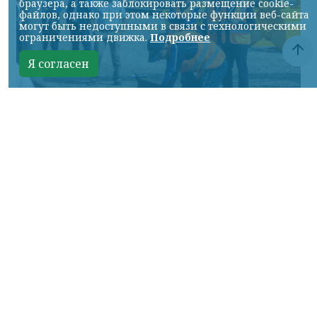
браузера, а также заблокировать размещение cookie-
файлов, однако при этом некоторые функции веб-сайта
могут быть недоступными в связи с технологическими
ограничениями движка.
Подробнее
Я согласен
Фото: АО «СУЭК-Хакасия»
КРАСНОЯРСКИЙ КРАЙ, /НИА-
КРАСНОЯРСК/. Специалисты Бородинского
погрузочно-транспортного управления
стали призёрами Всероссийских
соревнований профессионального
мастерства «Логистический Олимп»,