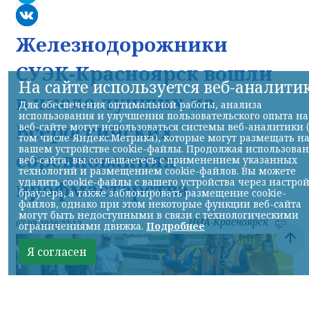
Железнодорожники
СУЭК-Красноярск вошли
На сайте используется веб-аналити
в число лучших на
Для обеспечения оптимальной работы, анализа
использования и улучшения пользовательского опыта на
Всероссийских
веб-сайте могут использоваться системы веб-аналитики 
том числе Яндекс.Метрика), которые могут размещать н
вашем устройстве cookie-файлы. Продолжая использова
соревнованиях
веб-сайта, вы соглашаетесь с применением указанных
технологий и размещением cookie-файлов. Вы можете
удалить cookie-файлы с вашего устройства через настро
профмастерства
браузера, а также заблокировать размещение cookie-
файлов, однако при этом некоторые функции веб-сайта
могут быть недоступными в связи с технологическими
НИА-Красноярск
07.08.2026 22:13
ограничениями движка.
Подробнее
Я согласен