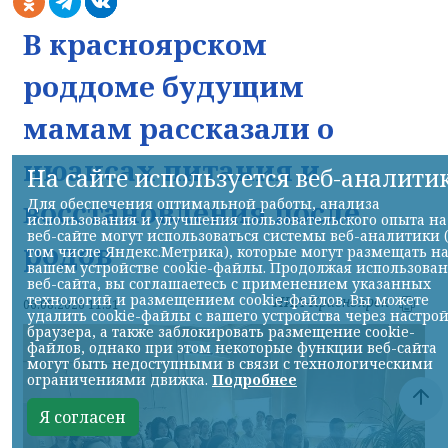
В красноярском
роддоме будущим
мамам рассказали о
нюансах питания и
На сайте используется веб-аналити
восстановления после
Для обеспечения оптимальной работы, анализа
использования и улучшения пользовательского опыта на
веб-сайте могут использоваться системы веб-аналитики 
родов
том числе Яндекс.Метрика), которые могут размещать н
вашем устройстве cookie-файлы. Продолжая использова
веб-сайта, вы соглашаетесь с применением указанных
технологий и размещением cookie-файлов. Вы можете
НИА-Красноярск
06.08.2026 11:51
удалить cookie-файлы с вашего устройства через настро
браузера, а также заблокировать размещение cookie-
файлов, однако при этом некоторые функции веб-сайта
могут быть недоступными в связи с технологическими
ограничениями движка.
Подробнее
Я согласен