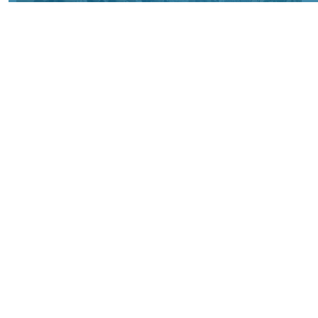
фото Минздрава края
КРАСНОЯРСКИЙ КРАЙ, /НИА-
КРАСНОЯРСК/. В родильном доме
Красноярской межрайонной клинической
больницы № 20 имени И. С. Берзона
прошла образовательная лекция в рамках
Всемирной недели грудного
вскармливания. Эксперты рассказали
будущим мамам, чем стоит питаться во
время грудного вскармливания и как