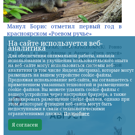
Манул Борис отметил первый год в
красноярском «Роевом ручье»
На сайте используется веб-
Опубликовано 06.08.2026 13:41
аналитика
КРАСНОЯРСКИЙ КРАЙ, /НИА-КРАСНОЯРСК/. Ровно
год назад в парк флоры и фауны «Роев ручей»
Для обеспечения оптимальной работы, анализа
приехал манул Борис. За это время он успел стать
использования и улучшения пользовательского опыта
любимцем посетителей и настоящей звездой
на веб-сайте могут использоваться системы веб-
аналитики (в том числе Яндекс.Метрика), которые могут
социальных сетей.
размещать на вашем устройстве cookie-файлы.
Продолжая использование веб-сайта, вы соглашаетесь с
применением указанных технологий и размещением
cookie-файлов. Вы можете удалить cookie-файлы с
вашего устройства через настройки браузера, а также
заблокировать размещение cookie-файлов, однако при
этом некоторые функции веб-сайта могут быть
недоступными в связи с технологическими
ограничениями движка.
Подробнее
Я согласен