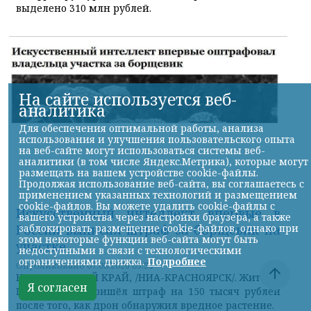
выделено 310 млн рублей.
На сайте используется веб-
аналитика
Для обеспечения оптимальной работы, анализа
использования и улучшения пользовательского опыта
на веб-сайте могут использоваться системы веб-
аналитики (в том числе Яндекс.Метрика), которые могут
размещать на вашем устройстве cookie-файлы.
Продолжая использование веб-сайта, вы соглашаетесь с
применением указанных технологий и размещением
cookie-файлов. Вы можете удалить cookie-файлы с
Искусственный интеллект впервые в
вашего устройства через настройки браузера, а также
заблокировать размещение cookie-файлов, однако при
России выписал штраф за борщевик на
этом некоторые функции веб-сайта могут быть
участке
недоступными в связи с технологическими
ограничениями движка.
Подробнее
Опубликовано 07.08.2026 09:35
КРАСНОЯРСКИЙ КРАЙ, /НИА-КРАСНОЯРСК/. Жителю
Я согласен
Подмосковья пришёл штраф на 150 тысяч рублей
после того, как дрон обнаружил вредное растение.