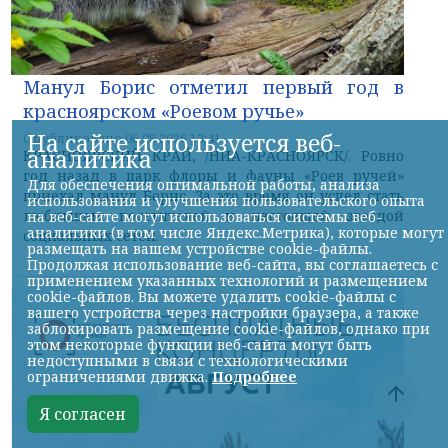
Манул Борис отметил первый год в
красноярском «Роевом ручье»
На сайте используется веб-
Опубликовано 06.08.2026 13:41
аналитика
КРАСНОЯРСКИЙ КРАЙ, /НИА-КРАСНОЯРСК/. Ровно
год назад в парк флоры и фауны «Роев ручей»
Для обеспечения оптимальной работы, анализа
приехал манул Борис. За это время он успел стать
использования и улучшения пользовательского опыта
любимцем посетителей и настоящей звездой
на веб-сайте могут использоваться системы веб-
аналитики (в том числе Яндекс.Метрика), которые могут
социальных сетей.
размещать на вашем устройстве cookie-файлы.
Продолжая использование веб-сайта, вы соглашаетесь с
применением указанных технологий и размещением
cookie-файлов. Вы можете удалить cookie-файлы с
вашего устройства через настройки браузера, а также
заблокировать размещение cookie-файлов, однако при
этом некоторые функции веб-сайта могут быть
недоступными в связи с технологическими
ограничениями движка.
Подробнее
Я согласен