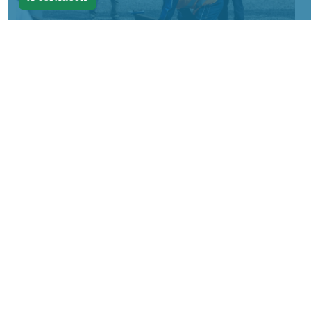
Фото: АО «СУЭК-Хакасия»
КРАСНОЯРСКИЙ КРАЙ, /НИА-
КРАСНОЯРСК/. Специалисты Бородинского
погрузочно-транспортного управления
стали призёрами Всероссийских
соревнований профессионального
мастерства «Логистический Олимп»,
которые прошли в Республике Хакасия.
За звание лучших боролись