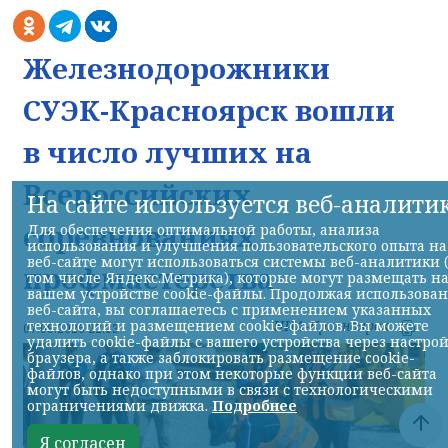
Железнодорожники
СУЭК-Красноярск вошли
в число лучших на
Всероссийских
На сайте используется веб-аналити
соревнованиях
Для обеспечения оптимальной работы, анализа
использования и улучшения пользовательского опыта на
веб-сайте могут использоваться системы веб-аналитики 
профмастерства
том числе Яндекс.Метрика), которые могут размещать н
вашем устройстве cookie-файлы. Продолжая использова
веб-сайта, вы соглашаетесь с применением указанных
НИА-Красноярск
технологий и размещением cookie-файлов. Вы можете
07.08.2026 22:13
удалить cookie-файлы с вашего устройства через настро
браузера, а также заблокировать размещение cookie-
файлов, однако при этом некоторые функции веб-сайта
могут быть недоступными в связи с технологическими
ограничениями движка.
Подробнее
Я согласен