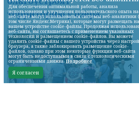
благоустроят
Для обеспечения оптимальной работы, анализа
территорию у озера
использования и улучшения пользовательского опыта на
веб-сайте могут использоваться системы веб-аналитики 
том числе Яндекс.Метрика), которые могут размещать н
вашем устройстве cookie-файлы. Продолжая использова
НИА-Красноярск
10.08.2026 17:13
веб-сайта, вы соглашаетесь с применением указанных
технологий и размещением cookie-файлов. Вы можете
удалить cookie-файлы с вашего устройства через настро
браузера, а также заблокировать размещение cookie-
файлов, однако при этом некоторые функции веб-сайта
могут быть недоступными в связи с технологическими
ограничениями движка.
Подробнее
Я согласен
Фото: Мэр города Сергей Верещагин / канал в МАХ
КРАСНОЯРСКИЙ КРАЙ, /НИА-КРАСНОЯРСК/.
В деревне Бугачево приведут в порядок