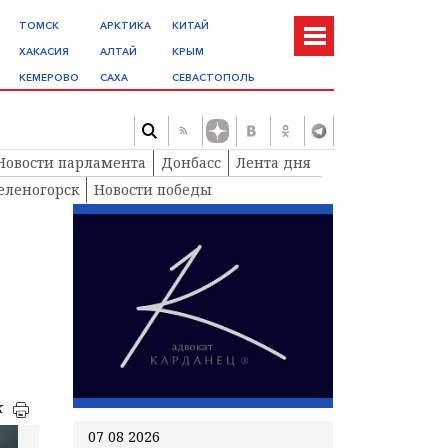
ТОМСК
АРКТИКА
КИТАЙ
ХАКАСИЯ
АЛТАЙ
КРЫМ
КЕМЕРОВО
САХА
СЕВАСТОПОЛЬ
Новости парламента
Донбасс
Лента дня
еленогорск
Новости победы
к
07 08 2026