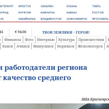
ПЕТЕРБУРГ
ИРКУТСК
САХАЛИН
КУБАНЬ
ТВЕРЬ
НГРАД
БУРЯТИЯ
КАМЧАТКА
КАВКАЗ
РОСТОВ
СК
ЗАБАЙКАЛЬЕ
ВЛАДИВОСТОК
НОВОСИБИРСК
ЯРОСЛАВЛЬ
.41
€ 94.06
ТВОИ ЗЕМЛЯКИ - ГЕРОИ!
о
Финансы
Фото
Интервью
Культура
Происшествия
Канск
Ачинск
Минусинск
Норильск
Железногорск
З
 работодатели региона
 качество среднего
НИА-Красноярс