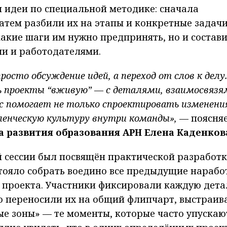
 идеи по специальной методике: сначала
атем разбили их на этапы и конкретные задачи
акие шаги им нужно предпринять, но и состав
ми и работодателями.
росто обсуждение идей, а переход от слов к делу
 проекты “вживую” — с деталями, взаимосвязя
с помогает не только спроектировать изменения
енческую культуру внутри команды»,
— поясня
 развития образования АРН Елена Каденков
 сессии был посвящён практической разработк
ояло собрать воедино все предыдущие нарабо
о проекта. Участники фиксировали каждую дета
го переносили их на общий флипчарт, выстраив
пые зоны» — те моменты, которые часто упускаю