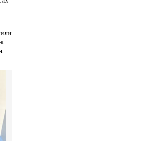
тах
чили
дж
и