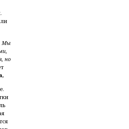
.
или
. Мы
ми,
, но
ет
а,
е.
тки
ль
ая
тся