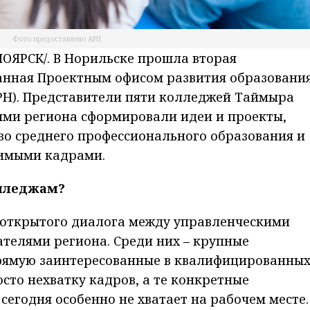
Фото предоставлено АРН
ЯРСК/. В Норильске прошла вторая
ванная Проектным офисом развития образовани
РН). Представители пяти колледжей Таймыра
ями региона сформировали идеи и проекты,
во среднего профессионального образования и
димыми кадрами.
олледжам?
с открытого диалога между управленческими
телями региона. Среди них – крупные
рямую заинтересованные в квалифицированны
сто нехватку кадров, а те конкретные
сегодня особенно не хватает на рабочем месте.