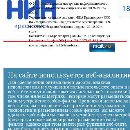
© 2014, Использованы материалы информационного
агентства «НИА-Кубань» свидетельство ЭЛ № ФС 77-
52023
Учредитель сетевого издания «НИА-Красноярск» ООО
ИА «Медиа-Регион» Свидетельство о регистрации Эл №
ФС77-59710 выдано Роскомнадзором 30.10.2014
года
Контакты: Ниа-Красноярск | 660449, г. Красноярск, ул.
Белинского, 1, офис 700 | тел. (391) 274-61-34,| эл.
почта редакции: nia12@yandex.ru
На сайте используется веб-аналити
Для обеспечения оптимальной работы, анализа
использования и улучшения пользовательского опыта на
веб-сайте могут использоваться системы веб-аналитики 
том числе Яндекс.Метрика), которые могут размещать н
вашем устройстве cookie-файлы. Продолжая использова
веб-сайта, вы соглашаетесь с применением указанных
технологий и размещением cookie-файлов. Вы можете
удалить cookie-файлы с вашего устройства через настро
браузера, а также заблокировать размещение cookie-
файлов, однако при этом некоторые функции веб-сайта
могут быть недоступными в связи с технологическими