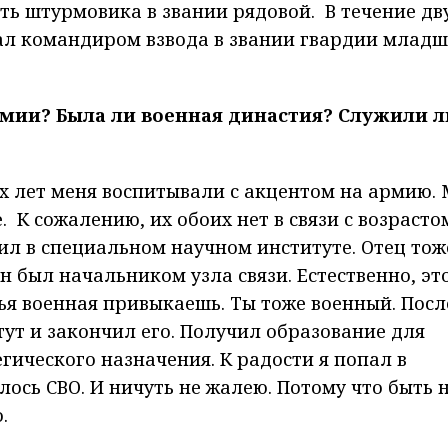
ть штурмовика в звании рядовой. В течение дв
тал командиром взвода в звании гвардии млад
армии? Была ли военная династия? Служили л
ых лет меня воспитывали с акцентом на армию.
. К сожалению, их обоих нет в связи с возрасто
жил в специальном научном институте. Отец тож
н был начальником узла связи. Естественно, эт
мья военная привыкаешь. Ты тоже военный. Посл
ут и закончил его. Получил образование для
гического назначения. К радости я попал в
ось СВО. И ничуть не жалею. Потому что быть 
.