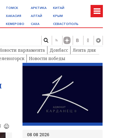
ТОМСК
АРКТИКА
КИТАЙ
ХАКАСИЯ
АЛТАЙ
КРЫМ
КЕМЕРОВО
САХА
СЕВАСТОПОЛЬ
Новости парламента
Донбасс
Лента дня
еленогорск
Новости победы
и
к
08 08 2026