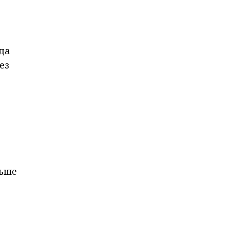
да
ез
льше