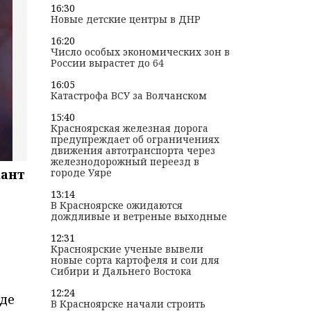
16:30
Новые детские центры в ДНР
16:20
Число особых экономических зон в
России вырастет до 64
16:05
Катастрофа ВСУ за Волчанском
15:40
Красноярская железная дорога
предупреждает об ограничениях
движения автотранспорта через
железнодорожный переезд в
жант
городе Уяре
,
13:14
В Красноярске ожидаются
дождливые и ветреные выходные
12:31
Красноярские ученые вывели
новые сорта картофеля и сои для
Сибири и Дальнего Востока
12:24
где
В Красноярске начали строить