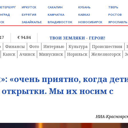
ПЕТЕРБУРГ
ИРКУТСК
САХАЛИН
КУБАНЬ
ТВЕРЬ
НГРАД
БУРЯТИЯ
КАМЧАТКА
КАВКАЗ
РОСТОВ
СК
ЗАБАЙКАЛЬЕ
ВЛАДИВОСТОК
НОВОСИБИРСК
ЯРОСЛАВЛЬ
.17
€ 94.84
ТВОИ ЗЕМЛЯКИ - ГЕРОИ!
о
Финансы
Фото
Интервью
Культура
Происшествия
Канск
Ачинск
Минусинск
Норильск
Железногорск
З
»: «очень приятно, когда дет
 открытки. Мы их носим с
НИА-Красноярс