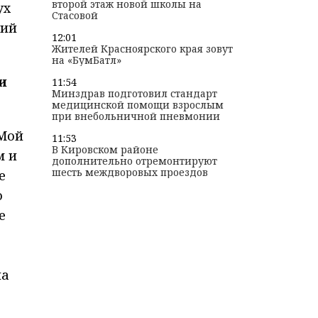
второй этаж новой школы на
ух
Стасовой
ший
12:01
Жителей Красноярского края зовут
на «БумБатл»
и
11:54
Минздрав подготовил стандарт
медицинской помощи взрослым
при внебольничной пневмонии
 Мой
11:53
В Кировском районе
м и
дополнительно отремонтируют
шесть междворовых проездов
е
о
е
на