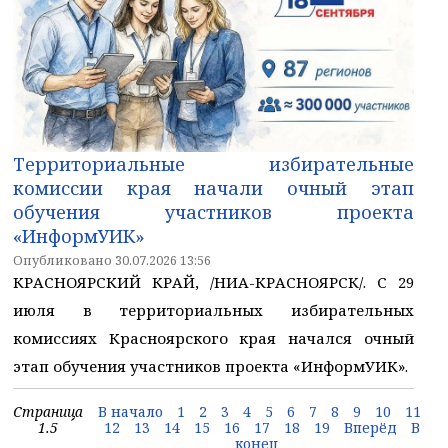
Территориальные избирательные
комиссии края начали очный этап
обучения участников проекта
«ИнформУИК»
Опубликовано 30.07.2026 13:56
КРАСНОЯРСКИЙ КРАЙ, /НИА-КРАСНОЯРСК/. С 29
июля в территориальных избирательных
комиссиях Красноярского края начался очный
этап обучения участников проекта «ИнформУИК».
Страница
В начало
1
2
3
4
5
6
7
8
9
10
11
1.5
12
13
14
15
16
17
18
19
Вперёд
В
конец