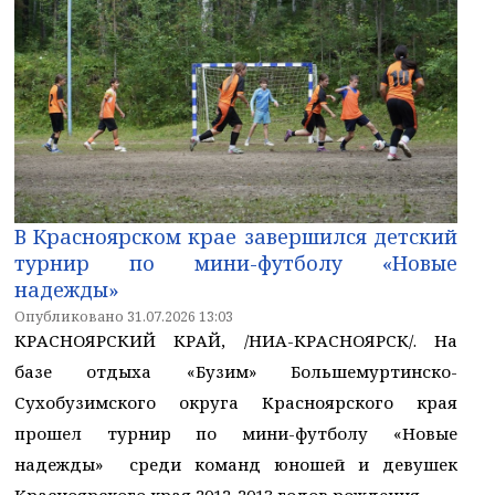
В Красноярском крае завершился детский
турнир по мини-футболу «Новые
надежды»
Опубликовано 31.07.2026 13:03
КРАСНОЯРСКИЙ КРАЙ, /НИА-КРАСНОЯРСК/. На
базе отдыха «Бузим» Большемуртинско-
Сухобузимского округа Красноярского края
прошел турнир по мини-футболу «Новые
надежды» среди команд юношей и девушек
Красноярского края 2012-2013 годов рождения.