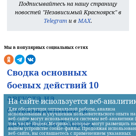
Подписывайтесь на нашу страницу
новостей "Независимый Красноярск" в
Telegram
и в
MAX
.
Мы в популярных социальных сетях
Сводка основных
боевых действий 10
августа на
На сайте используется веб-аналити
Слобожанщине, в
Для обеспечения оптимальной работы, анализа
использования и улучшения пользовательского опыта на
веб-сайте могут использоваться системы веб-аналитики 
Донбассе и Таврии
том числе Яндекс.Метрика), которые могут размещать н
вашем устройстве cookie-файлы. Продолжая использова
веб-сайта, вы соглашаетесь с применением указанных