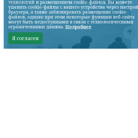
НИА-Красноярск
технологий и размещением cookie-файлов. Вы можете
10.08.2026 19:11
удалить cookie-файлы с вашего устройства через настро
браузера, а также заблокировать размещение cookie-
файлов, однако при этом некоторые функции веб-сайта
могут быть недоступными в связи с технологическими
ограничениями движка.
Подробнее
Я согласен
Фото Минобороны России
КРАСНОЯРСКИЙ КРАЙ, /НИА-КРАСНОЯРСК/.
Сумское направление: продолжаются бои
за Уланово и в районе Вольной Слободы.
Идет наступление армии России в