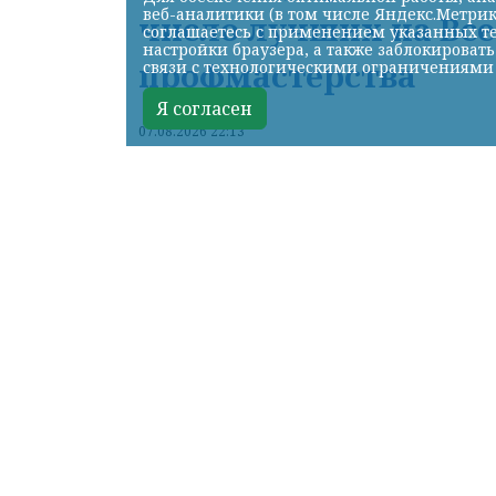
веб-аналитики (в том числе Яндекс.Метрик
число лучших на Вс
соглашаетесь с применением указанных те
настройки браузера, а также заблокироват
профмастерства
связи с технологическими ограничениями
Я согласен
07.08.2026 22:13