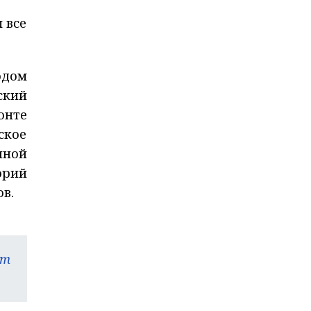
 все
одом
ский
онте
ское
нной
орий
в.
am