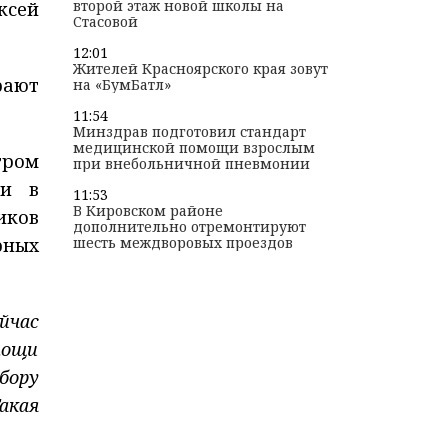
второй этаж новой школы на
ксей
Стасовой
12:01
Жителей Красноярского края зовут
рают
на «БумБатл»
11:54
Минздрав подготовил стандарт
медицинской помощи взрослым
тром
при внебольничной пневмонии
ии в
11:53
В Кировском районе
иков
дополнительно отремонтируют
рных
шесть междворовых проездов
йчас
мощи
бору
акая