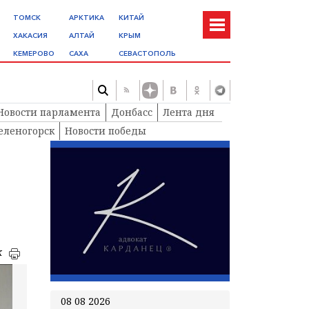
ТОМСК
АРКТИКА
КИТАЙ
ХАКАСИЯ
АЛТАЙ
КРЫМ
КЕМЕРОВО
САХА
СЕВАСТОПОЛЬ
Новости парламента
Донбасс
Лента дня
еленогорск
Новости победы
к
08 08 2026