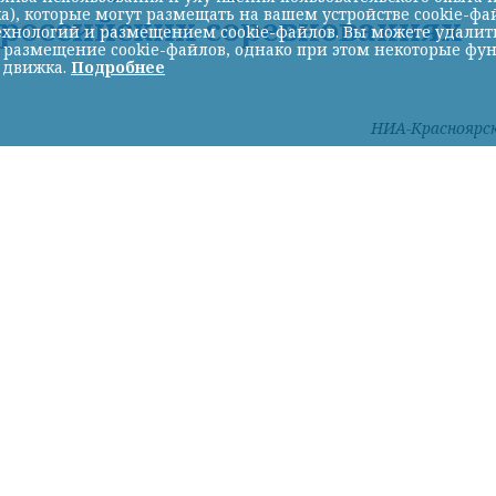
а), которые могут размещать на вашем устройстве cookie-фа
ероссийских соревнованиях
хнологий и размещением cookie-файлов. Вы можете удалить 
ь размещение cookie-файлов, однако при этом некоторые фу
 движка.
Подробнее
НИА-Красноярс