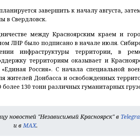
ланируется завершить к началу августа, затем
ы в Свердловск.
дничестве между Красноярским краем и гор
ном ЛНР было подписано в начале июля. Сибир
ении инфраструктуры территории, в рем
оддержку территориям оказывает и Краснояр
 «Единая Россия». С начала специальной вое
ля жителей Донбасса и освобожденных террит
О более 130 тонн различных гуманитарных грузо
цу новостей "Независимый Красноярск" в
Telegr
и в
MAX
.