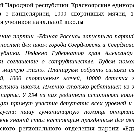
ой Народной республики. Красноярские единор
 с канцелярией, 1000 спортивных мячей, 1
ля учеников начальной школы.
ление партии «Единая Россия» запустило парти
ностей для школ города Свердловска и Свердловс
публики. Недавно Губернатор края Александр
 соглашение о сотрудничестве.
Будем помо
 мирную жизнь. Планируем собрать силами св
ей, 1000 спортивных мячей, 10000 детских к
чальной школы. Именно столько ребятишек из 
парты. У 294 из них родители исполняют воин
ции примут участие депутаты всех уровней и
вгуста нашу гуманитарную помощь отправ
День знаний стал настоящим праздником для де
рского регионального отделения партии «Ед