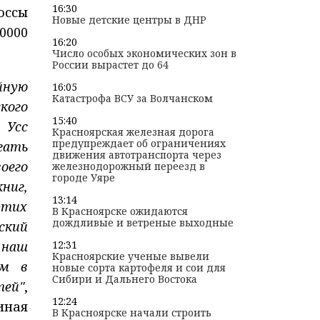
16:30
оссы
Новые детские центры в ДНР
0000
16:20
Число особых экономических зон в
России вырастет до 64
йную
16:05
Катастрофа ВСУ за Волчанском
кого
15:40
 Усс
Красноярская железная дорога
предупреждает об ограничениях
гать
движения автотранспорта через
оего
железнодорожный переезд в
городе Уяре
ниг,
13:14
этих
В Красноярске ожидаются
дождливые и ветреные выходные
ский
 наш
12:31
Красноярские ученые вывели
им в
новые сорта картофеля и сои для
Сибири и Дальнего Востока
тей"
,
12:24
иная
В Красноярске начали строить