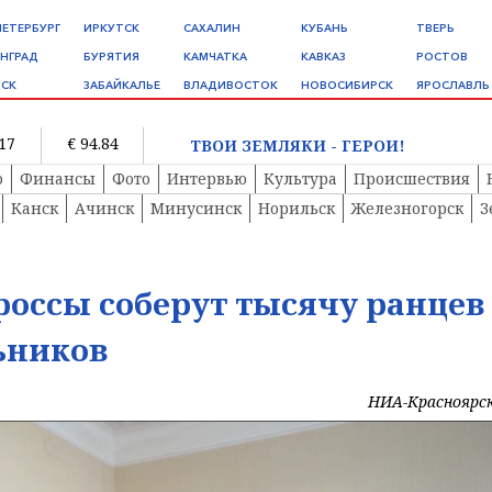
ПЕТЕРБУРГ
ИРКУТСК
САХАЛИН
КУБАНЬ
ТВЕРЬ
НГРАД
БУРЯТИЯ
КАМЧАТКА
КАВКАЗ
РОСТОВ
СК
ЗАБАЙКАЛЬЕ
ВЛАДИВОСТОК
НОВОСИБИРСК
ЯРОСЛАВЛЬ
.17
€ 94.84
ТВОИ ЗЕМЛЯКИ - ГЕРОИ!
о
Финансы
Фото
Интервью
Культура
Происшествия
Канск
Ачинск
Минусинск
Норильск
Железногорск
З
оссы соберут тысячу ранцев
ьников
НИА-Красноярс