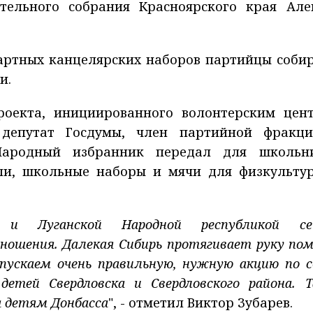
ательного собрания Красноярского края Але
артных канцелярских наборов партийцы соби
и.
роекта, инициированного волонтерским цен
 депутат Госдумы, член партийной фракц
Народный избранник передал для школьн
ли, школьные наборы и мячи для физкульту
и Луганской Народной республикой се
ношения. Далекая Сибирь протягивает руку по
пускаем очень правильную, нужную акцию по с
етей Свердловска и Свердловского района. Т
а детям Донбасса
", - отметил Виктор Зубарев.