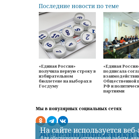
Последние новости по теме
«Единая Россия»
«Единая Россия
получила первую строку в
подписала согл
избирательном
взаимодействи
бюллетене на выборах в
Общественной 
Госдуму
РФ и политичес
партиями
Мы в популярных социальных сетях
На сайте используется веб
Железнодорожники С
Для обеспечения оптимальной работы, ана