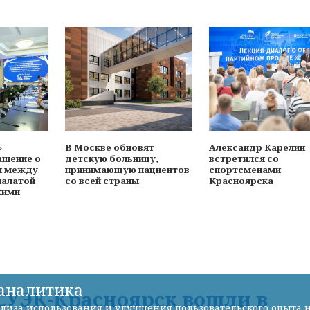
»
В Москве обновят
Александр Карелин
ашение о
детскую больницу,
встретился со
и между
принимающую пациентов
спортсменами
палатой
со всей страны
Красноярска
кими
-аналитика
УЭК-Красноярск вошли в
лиза использования и улучшения пользовательского опыта н