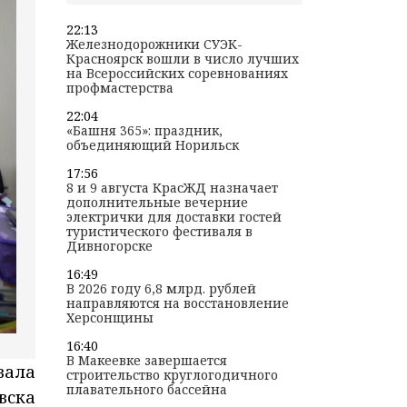
22:13
Железнодорожники СУЭК-
Красноярск вошли в число лучших
на Всероссийских соревнованиях
профмастерства
22:04
«Башня 365»: праздник,
объединяющий Норильск
17:56
8 и 9 августа КрасЖД назначает
дополнительные вечерние
электрички для доставки гостей
туристического фестиваля в
Дивногорске
16:49
В 2026 году 6,8 млрд. рублей
направляются на восстановление
Херсонщины
16:40
В Макеевке завершается
вала
строительство круглогодичного
плавательного бассейна
вска