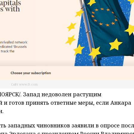
Сайт www.ft.com
ОЯРСК/. Запад недоволен растущим
й и готов принять ответные меры, если Анкара
и.
есть западных чиновников заявили в опросе пос
епа Эрдогана с президентом России Владимиро