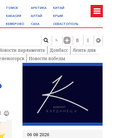
ТОМСК
АРКТИКА
КИТАЙ
ХАКАСИЯ
АЛТАЙ
КРЫМ
КЕМЕРОВО
САХА
СЕВАСТОПОЛЬ
Новости парламента
Донбасс
Лента дня
еленогорск
Новости победы
о
к
06 08 2026