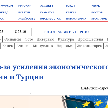
ПЕТЕРБУРГ
ИРКУТСК
САХАЛИН
КУБАНЬ
ТВЕРЬ
НГРАД
БУРЯТИЯ
КАМЧАТКА
КАВКАЗ
РОСТОВ
СК
ЗАБАЙКАЛЬЕ
ВЛАДИВОСТОК
НОВОСИБИРСК
ЯРОСЛАВЛЬ
.93
€ 93.19
ТВОИ ЗЕМЛЯКИ - ГЕРОИ!
о
Финансы
Фото
Интервью
Культура
Происшествия
Канск
Ачинск
Минусинск
Норильск
Железногорск
З
из-за усиления экономическог
ии и Турции
НИА-Красноярс