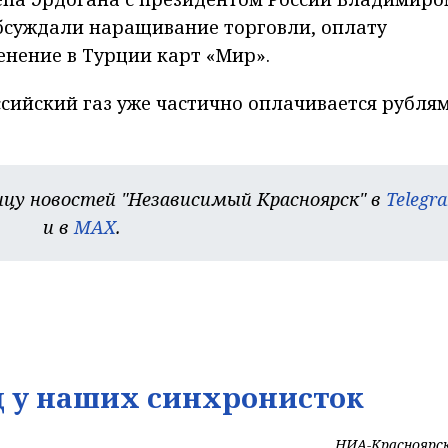
обсуждали наращивание торговли, оплату
енение в Турции карт «Мир».
ссийский газ уже частично оплачивается рублям
цу новостей "Независимый Красноярск" в
Telegr
и в
MAX
.
д у наших синхронисток
НИА-Красноярс