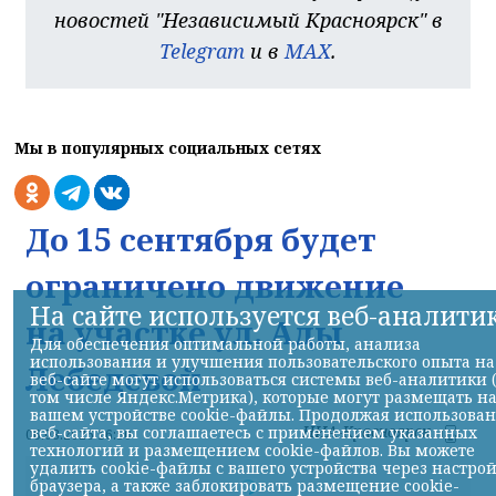
новостей "Независимый Красноярск" в
Telegram
и в
MAX
.
Мы в популярных социальных сетях
До 15 сентября будет
ограничено движение
На сайте используется веб-аналити
на участке ул. Ады
Для обеспечения оптимальной работы, анализа
использования и улучшения пользовательского опыта на
Лебедевой
веб-сайте могут использоваться системы веб-аналитики 
том числе Яндекс.Метрика), которые могут размещать н
вашем устройстве cookie-файлы. Продолжая использова
НИА-Красноярск
веб-сайта, вы соглашаетесь с применением указанных
06.08.2026 16:50
технологий и размещением cookie-файлов. Вы можете
удалить cookie-файлы с вашего устройства через настро
браузера, а также заблокировать размещение cookie-