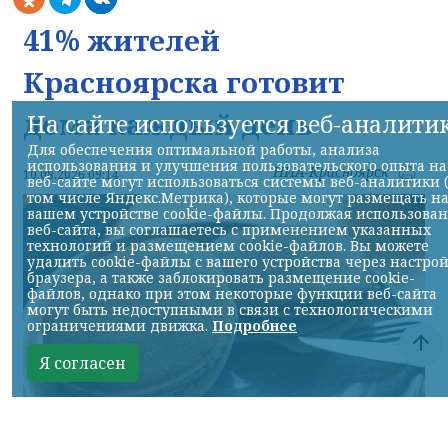
41% жителей
Красноярска готовит
дома каждый день
На сайте используется веб-аналити
Для обеспечения оптимальной работы, анализа
использования и улучшения пользовательского опыта на
НИА-Красноярск
10.08.2026 09:14
веб-сайте могут использоваться системы веб-аналитики 
том числе Яндекс.Метрика), которые могут размещать н
вашем устройстве cookie-файлы. Продолжая использова
веб-сайта, вы соглашаетесь с применением указанных
технологий и размещением cookie-файлов. Вы можете
удалить cookie-файлы с вашего устройства через настро
браузера, а также заблокировать размещение cookie-
файлов, однако при этом некоторые функции веб-сайта
могут быть недоступными в связи с технологическими
ограничениями движка.
Подробнее
Я согласен