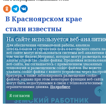
В Красноярском крае
стали известны
победители программы
На сайте используется веб-аналити
Для обеспечения оптимальной работы, анализа
«Земский работник
использования и улучшения пользовательского опыта на
веб-сайте могут использоваться системы веб-аналитики 
культуры»
том числе Яндекс.Метрика), которые могут размещать н
вашем устройстве cookie-файлы. Продолжая использова
веб-сайта, вы соглашаетесь с применением указанных
технологий и размещением cookie-файлов. Вы можете
НИА-Красноярск
06.08.2026 15:57
удалить cookie-файлы с вашего устройства через настро
браузера, а также заблокировать размещение cookie-
файлов, однако при этом некоторые функции веб-сайта
могут быть недоступными в связи с технологическими
ограничениями движка.
Подробнее
Я согласен