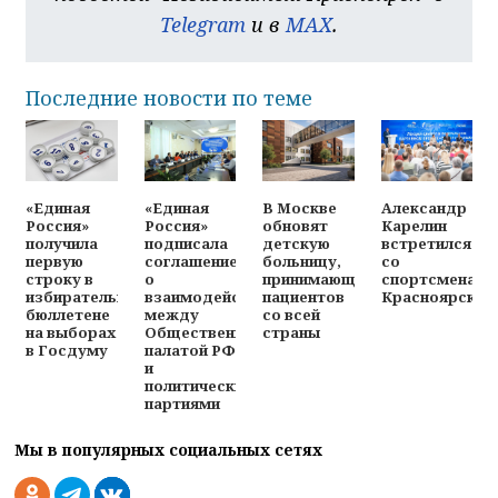
Telegram
и в
MAX
.
Последние новости по теме
«Единая
«Единая
В Москве
Александр
Россия»
Россия»
обновят
Карелин
получила
подписала
детскую
встретился
первую
соглашение
больницу,
со
строку в
о
принимающую
спортсменами
избирательном
взаимодействии
пациентов
Красноярска
бюллетене
между
со всей
на выборах
Общественной
страны
в Госдуму
палатой РФ
и
политическими
партиями
Мы в популярных социальных сетях