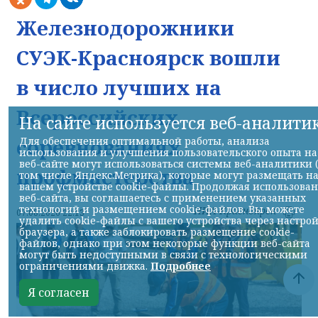
Железнодорожники
СУЭК-Красноярск вошли
в число лучших на
Всероссийских
На сайте используется веб-аналити
соревнованиях
Для обеспечения оптимальной работы, анализа
использования и улучшения пользовательского опыта на
веб-сайте могут использоваться системы веб-аналитики 
профмастерства
том числе Яндекс.Метрика), которые могут размещать н
вашем устройстве cookie-файлы. Продолжая использова
веб-сайта, вы соглашаетесь с применением указанных
технологий и размещением cookie-файлов. Вы можете
НИА-Красноярск
07.08.2026 22:13
удалить cookie-файлы с вашего устройства через настро
браузера, а также заблокировать размещение cookie-
файлов, однако при этом некоторые функции веб-сайта
могут быть недоступными в связи с технологическими
ограничениями движка.
Подробнее
Я согласен