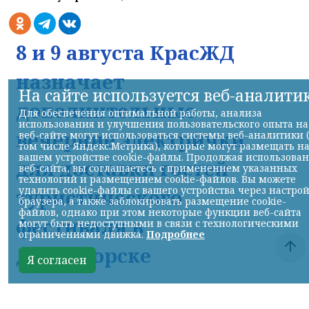
8 и 9 августа КрасЖД
назначает
На сайте используется веб-аналити
дополнительные
Для обеспечения оптимальной работы, анализа
использования и улучшения пользовательского опыта на
вечерние электрички
веб-сайте могут использоваться системы веб-аналитики 
том числе Яндекс.Метрика), которые могут размещать н
вашем устройстве cookie-файлы. Продолжая использова
для доставки гостей
веб-сайта, вы соглашаетесь с применением указанных
технологий и размещением cookie-файлов. Вы можете
удалить cookie-файлы с вашего устройства через настро
туристического
браузера, а также заблокировать размещение cookie-
файлов, однако при этом некоторые функции веб-сайта
фестиваля в
могут быть недоступными в связи с технологическими
ограничениями движка.
Подробнее
Дивногорске
Я согласен
НИА-Красноярск
07.08.2026 17:56