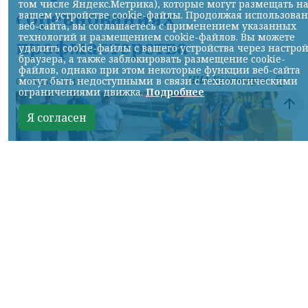
том числе Яндекс.Метрика), которые могут размещать н
соревнованиях
вашем устройстве cookie-файлы. Продолжая использова
веб-сайта, вы соглашаетесь с применением указанных
технологий и размещением cookie-файлов. Вы можете
профмастерства
удалить cookie-файлы с вашего устройства через настро
браузера, а также заблокировать размещение cookie-
файлов, однако при этом некоторые функции веб-сайта
НИА-Красноярск
могут быть недоступными в связи с технологическими
07.08.2026 22:13
ограничениями движка.
Подробнее
Я согласен
Фото: АО «СУЭК-Хакасия»
КРАСНОЯРСКИЙ КРАЙ, /НИА-