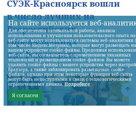
СУЭК-Красноярск вошли
в число лучших на
На сайте используется веб-аналити
Всероссийских
Для обеспечения оптимальной работы, анализа
использования и улучшения пользовательского опыта на
соревнованиях
веб-сайте могут использоваться системы веб-аналитики 
том числе Яндекс.Метрика), которые могут размещать н
вашем устройстве cookie-файлы. Продолжая использова
профмастерства
веб-сайта, вы соглашаетесь с применением указанных
технологий и размещением cookie-файлов. Вы можете
удалить cookie-файлы с вашего устройства через настро
НИА-Красноярск
браузера, а также заблокировать размещение cookie-
07.08.2026 22:13
файлов, однако при этом некоторые функции веб-сайта
могут быть недоступными в связи с технологическими
ограничениями движка.
Подробнее
Я согласен