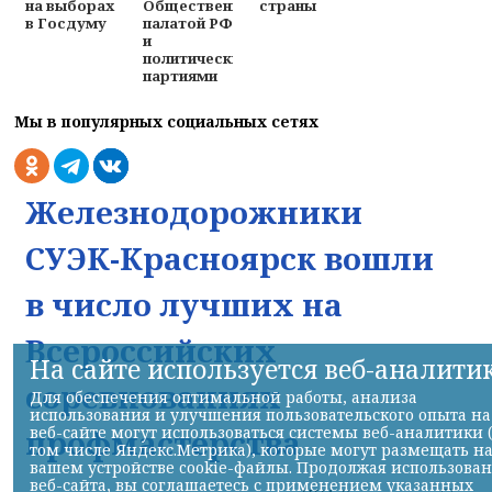
на выборах
Общественной
страны
в Госдуму
палатой РФ
и
политическими
партиями
Мы в популярных социальных сетях
Железнодорожники
СУЭК-Красноярск вошли
в число лучших на
Всероссийских
На сайте используется веб-аналити
соревнованиях
Для обеспечения оптимальной работы, анализа
использования и улучшения пользовательского опыта на
профмастерства
веб-сайте могут использоваться системы веб-аналитики 
том числе Яндекс.Метрика), которые могут размещать н
вашем устройстве cookie-файлы. Продолжая использова
веб-сайта, вы соглашаетесь с применением указанных