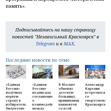
память».
Подписывайтесь на нашу страницу
новостей "Независимый Красноярск" в
Telegram
и в
MAX
.
Последние новости по теме
«Единая
«Единая
В Москве
Александр
Россия»
Россия»
обновят
Карелин
получила
подписала
детскую
встретился
первую
соглашение
больницу,
со
строку в
о
принимающую
спортсменами
избирательном
взаимодействии
пациентов
Красноярска
бюллетене
между
со всей