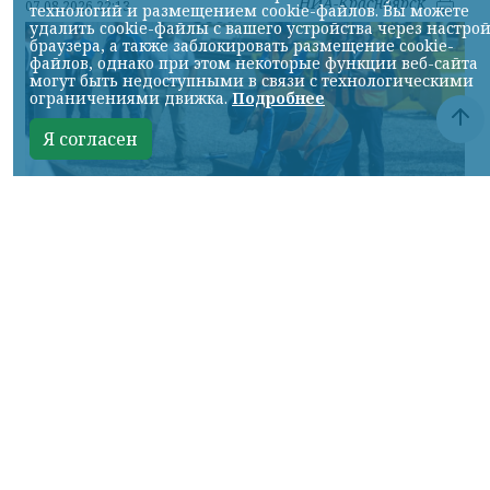
НИА-Красноярск
07.08.2026 22:13
технологий и размещением cookie-файлов. Вы можете
удалить cookie-файлы с вашего устройства через настро
браузера, а также заблокировать размещение cookie-
файлов, однако при этом некоторые функции веб-сайта
могут быть недоступными в связи с технологическими
ограничениями движка.
Подробнее
Я согласен
Фото: АО «СУЭК-Хакасия»
КРАСНОЯРСКИЙ КРАЙ, /НИА-
КРАСНОЯРСК/. Специалисты Бородинского
погрузочно-транспортного управления
стали призёрами Всероссийских
соревнований профессионального