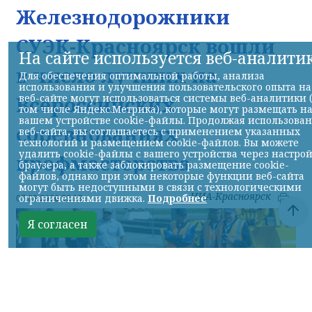
Железнодорожники
СУЭК-Красноярск вошли
На сайте используется веб-аналити
в число лучших на
Для обеспечения оптимальной работы, анализа
использования и улучшения пользовательского опыта на
веб-сайте могут использоваться системы веб-аналитики 
Всероссийских
том числе Яндекс.Метрика), которые могут размещать н
вашем устройстве cookie-файлы. Продолжая использова
соревнованиях
веб-сайта, вы соглашаетесь с применением указанных
технологий и размещением cookie-файлов. Вы можете
удалить cookie-файлы с вашего устройства через настро
профмастерства
браузера, а также заблокировать размещение cookie-
файлов, однако при этом некоторые функции веб-сайта
могут быть недоступными в связи с технологическими
НИА-Красноярск
ограничениями движка.
Подробнее
07.08.2026 22:13
Я согласен