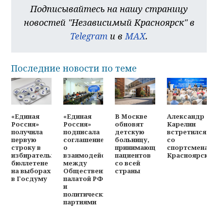
Подписывайтесь на нашу страницу
новостей "Независимый Красноярск" в
Telegram
и в
MAX
.
Последние новости по теме
«Единая
«Единая
В Москве
Александр
Россия»
Россия»
обновят
Карелин
получила
подписала
детскую
встретился
первую
соглашение
больницу,
со
строку в
о
принимающую
спортсменами
избирательном
взаимодействии
пациентов
Красноярска
бюллетене
между
со всей
на выборах
Общественной
страны
в Госдуму
палатой РФ
и
политическими
партиями