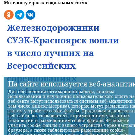
Мы в популярных социальных сетях
Железнодорожники
СУЭК-Красноярск вошли
в число лучших на
Всероссийских
соревнованиях
На сайте используется веб-аналити
профмастерства
Для обеспечения оптимальной работы, анализа
использования и улучшения пользовательского опыта на
веб-сайте могут использоваться системы веб-аналитики 
НИА-Красноярск
том числе Яндекс.Метрика), которые могут размещать н
07.08.2026 22:13
вашем устройстве cookie-файлы. Продолжая использова
веб-сайта, вы соглашаетесь с применением указанных
технологий и размещением cookie-файлов. Вы можете
удалить cookie-файлы с вашего устройства через настро
браузера, а также заблокировать размещение cookie-
файлов, однако при этом некоторые функции веб-сайта