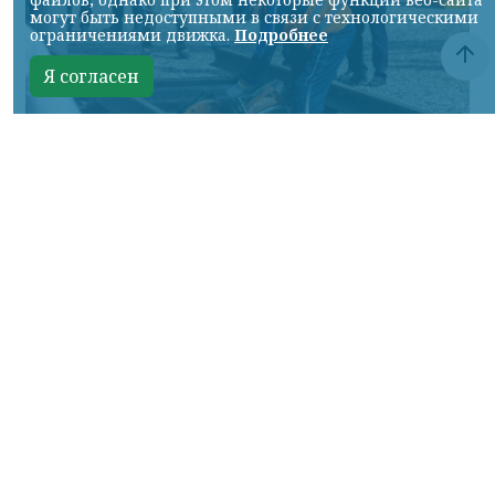
могут быть недоступными в связи с технологическими
ограничениями движка.
Подробнее
Я согласен
Фото: АО «СУЭК-Хакасия»
КРАСНОЯРСКИЙ КРАЙ, /НИА-
КРАСНОЯРСК/. Специалисты Бородинского
погрузочно-транспортного управления
стали призёрами Всероссийских
соревнований профессионального
мастерства «Логистический Олимп»,
которые прошли в Республике Хакасия.
За звание лучших боролись