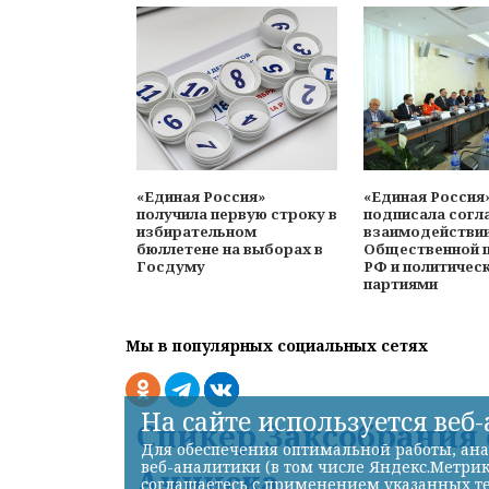
«Единая Россия»
«Единая Россия
получила первую строку в
подписала согл
избирательном
взаимодействи
бюллетене на выборах в
Общественной 
Госдуму
РФ и политичес
партиями
Мы в популярных социальных сетях
На сайте используется веб
Спикер Заксобрания
Для обеспечения оптимальной работы, ана
веб-аналитики (в том числе Яндекс.Метрик
Ачинска
соглашаетесь с применением указанных те