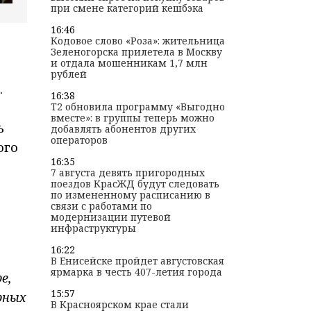
при смене категорий кешбэка
16:46
Кодовое слово «Роза»: жительница
Зеленогорска прилетела в Москву
и отдала мошенникам 1,7 млн
рублей
.
16:38
T2 обновила программу «Выгодно
вместе»: в группы теперь можно
ь
добавлять абонентов других
операторов
ого
16:35
7 августа девять пригородных
поездов КрасЖД будут следовать
по измененному расписанию в
связи с работами по
модернизации путевой
инфраструктуры
16:22
В Енисейске пройдет августовская
ярмарка в честь 407-летия города
е,
15:57
рных
В Красноярском крае стали