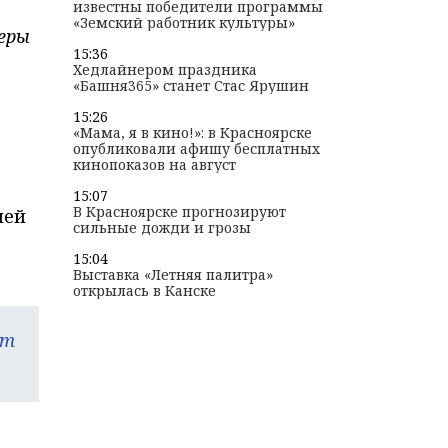
известны победители программы
«Земский работник культуры»
еры
15:36
Хедлайнером праздника
«Башня365» станет Стас Ярушин
15:26
«Мама, я в кино!»: в Красноярске
опубликовали афишу бесплатных
кинопоказов на август
15:07
В Красноярске прогнозируют
лей
сильные дожди и грозы
15:04
Выставка «Летняя палитра»
открылась в Канске
am