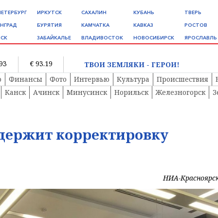
ПЕТЕРБУРГ
ИРКУТСК
САХАЛИН
КУБАНЬ
ТВЕРЬ
НГРАД
БУРЯТИЯ
КАМЧАТКА
КАВКАЗ
РОСТОВ
СК
ЗАБАЙКАЛЬЕ
ВЛАДИВОСТОК
НОВОСИБИРСК
ЯРОСЛАВЛЬ
.93
€ 93.19
ТВОИ ЗЕМЛЯКИ - ГЕРОИ!
о
Финансы
Фото
Интервью
Культура
Происшествия
Канск
Ачинск
Минусинск
Норильск
Железногорск
З
ддержит корректировку
НИА-Красноярс