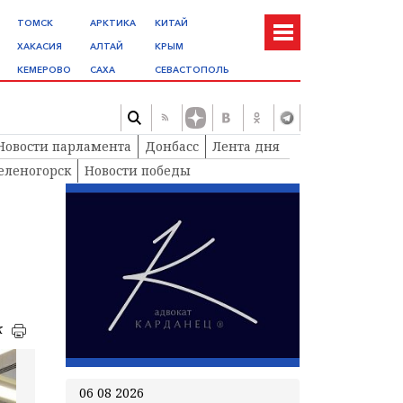
ТОМСК
АРКТИКА
КИТАЙ
ХАКАСИЯ
АЛТАЙ
КРЫМ
КЕМЕРОВО
САХА
СЕВАСТОПОЛЬ
Новости парламента
Донбасс
Лента дня
еленогорск
Новости победы
к
06 08 2026