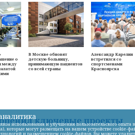
»
В Москве обновят
Александр Карелин
ашение о
детскую больницу,
встретился со
и между
принимающую пациентов
спортсменами
палатой
со всей страны
Красноярска
кими
-аналитика
 оценил ключевые проекты
лиза использования и улучшения пользовательского опыта н
а), которые могут размещать на вашем устройстве cookie-фа
хнологий и размещением cookie-файлов. Вы можете удалить 