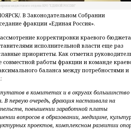
-пропагандистского отдела КРО "ЕДИНОЙ РОССИИ"
ОЯРСК/. В Законодательном Собрании
аседание фракции «Единая Россия».
рассмотрение корректировки краевого бюджета
ставителями исполнительной власти еще раз
главные приоритеты. Как отметил руководител
де совместной работы фракции и команде краев
максимального баланса между потребностями и
:
епутатов в комитетах и в округах большинство
 В первую очередь, фракция настаивала на
ательств, повышении заработной платы
нии вопросов в образовании, медицине, культур
уктурных проектов, комплексном развитии опо