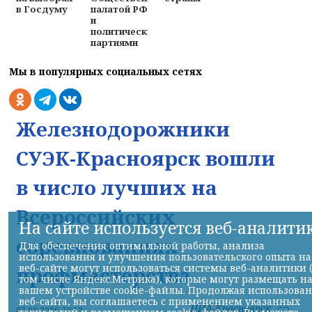
в Госдуму
палатой РФ
и
политическими
партиями
Мы в популярных социальных сетях
Железнодорожники
СУЭК-Красноярск вошли
в число лучших на
Всероссийских
На сайте используется веб-аналити
соревнованиях
Для обеспечения оптимальной работы, анализа
использования и улучшения пользовательского опыта на
веб-сайте могут использоваться системы веб-аналитики 
профмастерства
том числе Яндекс.Метрика), которые могут размещать н
вашем устройстве cookie-файлы. Продолжая использова
веб-сайта, вы соглашаетесь с применением указанных
НИА-Красноярск
07.08.2026 22:13