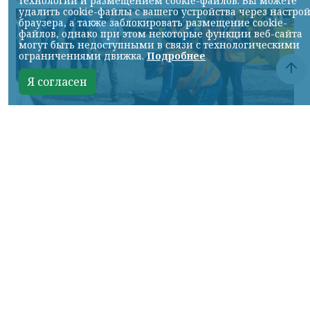
технологий и размещением cookie-файлов. Вы можете
удалить cookie-файлы с вашего устройства через настро
браузера, а также заблокировать размещение cookie-
файлов, однако при этом некоторые функции веб-сайта
могут быть недоступными в связи с технологическими
ограничениями движка.
Подробнее
Я согласен
Фото: АО «СУЭК-Хакасия»
КРАСНОЯРСКИЙ КРАЙ, /НИА-
КРАСНОЯРСК/. Специалисты Бородинского
погрузочно-транспортного управления
стали призёрами Всероссийских
соревнований профессионального