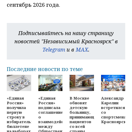
сентябрь 2026 года.
Подписывайтесь на нашу страницу
новостей "Независимый Красноярск" в
Telegram
и в
MAX
.
Последние новости по теме
«Единая
«Единая
В Москве
Александр
Россия»
Россия»
обновят
Карелин
получила
подписала
детскую
встретился
первую
соглашение
больницу,
со
строку в
о
принимающую
спортсменами
избирательном
взаимодействии
пациентов
Красноярска
бюллетене
между
со всей
на выборах
Общественной
страны