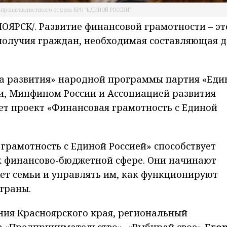
-пропагандистского отдела КРО "ЕДИНОЙ РОССИИ"
ЯРСК/. Развитие финансовой грамотности – эт
ополучия граждан, необходимая составляющая 
а развития» народной программы партия «Еди
ии, Минфином России и Ассоциацией развития
ет проект «Финансовая грамотность с Единой
грамотность с Единой Россией» способствует
к финансово-бюджетной сфере. Они начинают
ет семьи и управлять им, как функционируют
траны.
ния Красноярского края, региональный
 «Предпринимательство», «Выбирай свое»
Его