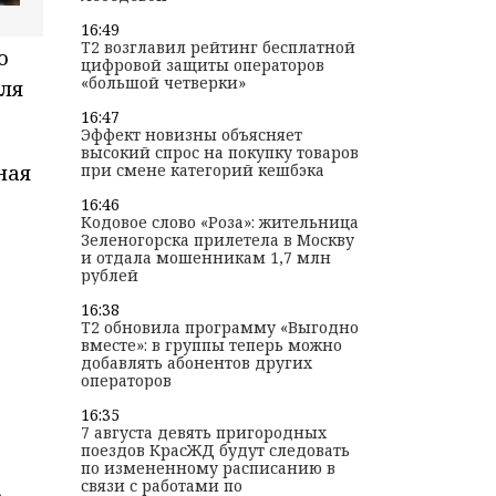
16:49
T2 возглавил рейтинг бесплатной
о
цифровой защиты операторов
«большой четверки»
для
16:47
Эффект новизны объясняет
высокий спрос на покупку товаров
ная
при смене категорий кешбэка
16:46
Кодовое слово «Роза»: жительница
Зеленогорска прилетела в Москву
и отдала мошенникам 1,7 млн
рублей
16:38
T2 обновила программу «Выгодно
вместе»: в группы теперь можно
добавлять абонентов других
операторов
16:35
7 августа девять пригородных
поездов КрасЖД будут следовать
по измененному расписанию в
связи с работами по
р