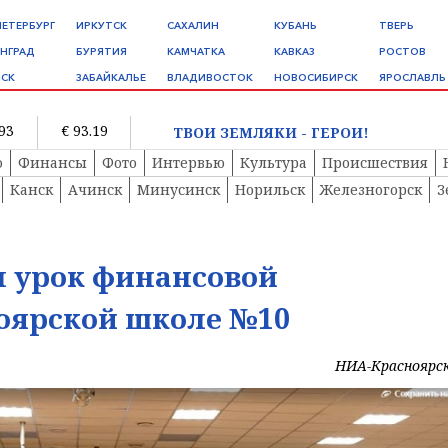
ПЕТЕРБУРГ
ИРКУТСК
САХАЛИН
КУБАНЬ
ТВЕРЬ
НГРАД
БУРЯТИЯ
КАМЧАТКА
КАВКАЗ
РОСТОВ
СК
ЗАБАЙКАЛЬЕ
ВЛАДИВОСТОК
НОВОСИБИРСК
ЯРОСЛАВЛЬ
.93
€ 93.19
ТВОИ ЗЕМЛЯКИ - ГЕРОИ!
о
Финансы
Фото
Интервью
Культура
Происшествия
Канск
Ачинск
Минусинск
Норильск
Железногорск
З
л урок финансовой
ноярской школе №10
НИА-Красноярс