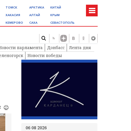
ТОМСК
АРКТИКА
КИТАЙ
ХАКАСИЯ
АЛТАЙ
КРЫМ
КЕМЕРОВО
САХА
СЕВАСТОПОЛЬ
Новости парламента
Донбасс
Лента дня
еленогорск
Новости победы
к
06 08 2026