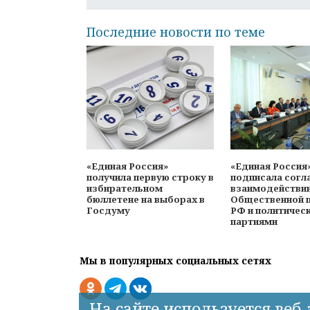
Последние новости по теме
«Единая Россия»
«Единая Россия
получила первую строку в
подписала согл
избирательном
взаимодействи
бюллетене на выборах в
Общественной 
Госдуму
РФ и политичес
партиями
Мы в популярных социальных сетях
На сайте используется веб