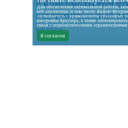
В Комсомольском от
Для обеспечения оптимальной работы, ана
веб-аналитики (в том числе Яндекс.Метрик
оздоровительный ко
соглашаетесь с применением указанных те
настройки браузера, а также заблокироват
связи с технологическими ограничениями
06.08.2026 17:49
Я согласен
К
КРАСНОЯРСКИЙ КРАЙ, /НИА-КРАСНО
взрослых и детей.
Все для того, чтобы физкультура 
качественным покрытием, баскетб
нормативов ГТО», - рассказал Гл
Новый физкультурно-оздоровител
народной программе Единой Росси