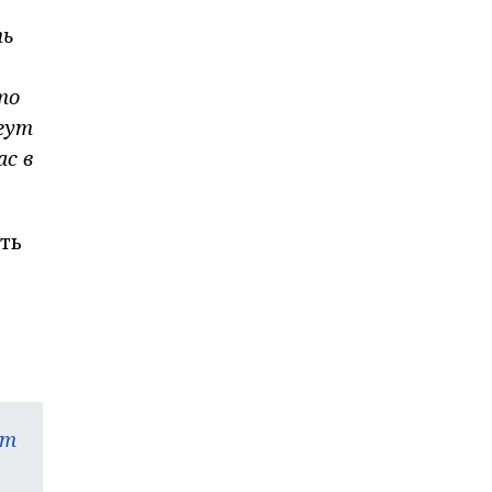
ть
то
гут
ас в
ть
am