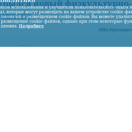
крылся новый физкультурно-
лиза использования и улучшения пользовательского опыта н
а), которые могут размещать на вашем устройстве cookie-фа
мплекс
хнологий и размещением cookie-файлов. Вы можете удалить 
ь размещение cookie-файлов, однако при этом некоторые фу
 движка.
Подробнее
НИА-Красноярс
адр ТГ-канала правительства ДНР
ЯРСК/. «Здесь ждут профессионалов, любителе
стала привычной частью жизни: футбольное пол
ольная площадка, зона для подготовки и сдач
ава ДНР Денис Пушилин.
ьный комплекс открытого типа создан по
и и госпрограмме «Спорт России».