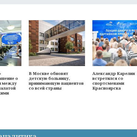
»
В Москве обновят
Александр Карелин
ашение о
детскую больницу,
встретился со
и между
принимающую пациентов
спортсменами
палатой
со всей страны
Красноярска
кими
-аналитика