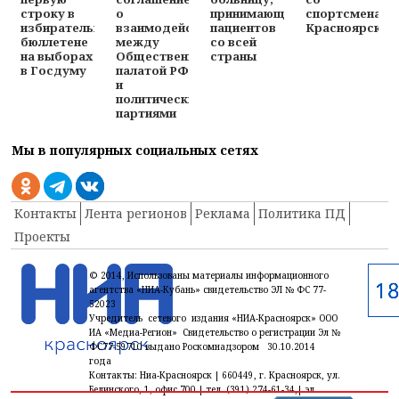
строку в
о
принимающую
спортсменами
избирательном
взаимодействии
пациентов
Красноярска
бюллетене
между
со всей
на выборах
Общественной
страны
в Госдуму
палатой РФ
и
политическими
партиями
Мы в популярных социальных сетях
Контакты
Лента регионов
Реклама
Политика ПД
Проекты
© 2014, Использованы материалы информационного
агентства «НИА-Кубань» свидетельство ЭЛ № ФС 77-
52023
Учредитель сетевого издания «НИА-Красноярск» ООО
ИА «Медиа-Регион» Свидетельство о регистрации Эл №
ФС77-59710 выдано Роскомнадзором 30.10.2014
года
Контакты: Ниа-Красноярск | 660449, г. Красноярск, ул.
Белинского, 1, офис 700 | тел. (391) 274-61-34,| эл.