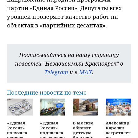
партии «Единая Россия». Депутаты всех
уровней проверяют качество работ на
объектах в «партийных десантах».
Подписывайтесь на нашу страницу
новостей "Независимый Красноярск" в
Telegram
и в
MAX
.
Последние новости по теме
«Единая
«Единая
В Москве
Александр
Россия»
Россия»
обновят
Карелин
получила
подписала
детскую
встретился
первую
соглашение
больницу,
со