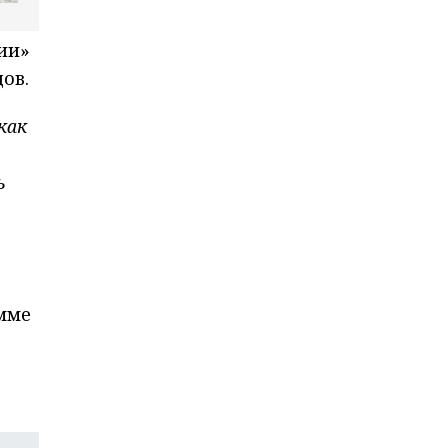
ии»
дов.
как
ь
мме