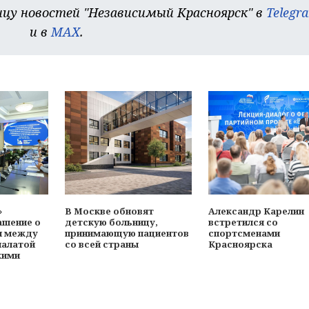
цу новостей "Независимый Красноярск" в
Telegr
и в
MAX
.
»
В Москве обновят
Александр Карелин
ашение о
детскую больницу,
встретился со
и между
принимающую пациентов
спортсменами
палатой
со всей страны
Красноярска
кими