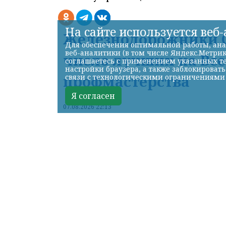
На сайте используется веб
Железнодорожники С
Для обеспечения оптимальной работы, ана
веб-аналитики (в том числе Яндекс.Метрик
число лучших на Вс
соглашаетесь с применением указанных те
настройки браузера, а также заблокироват
профмастерства
связи с технологическими ограничениями
Я согласен
07.08.2026 22:13