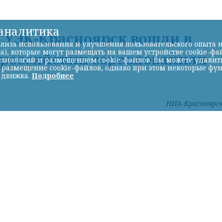
-аналитика
УЭК-Красноярск вошли в
лиза использования и улучшения пользовательского опыта н
а), которые могут размещать на вашем устройстве cookie-фа
ероссийских соревнованиях
хнологий и размещением cookie-файлов. Вы можете удалить 
ь размещение cookie-файлов, однако при этом некоторые фу
 движка.
Подробнее
НИА-Красноярс