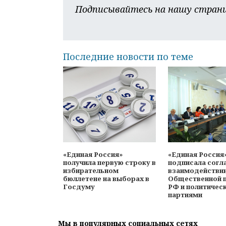
Подписывайтесь на нашу страни
Последние новости по теме
«Единая Россия»
«Единая Россия
получила первую строку в
подписала согл
избирательном
взаимодействи
бюллетене на выборах в
Общественной 
Госдуму
РФ и политичес
партиями
Мы в популярных социальных сетях