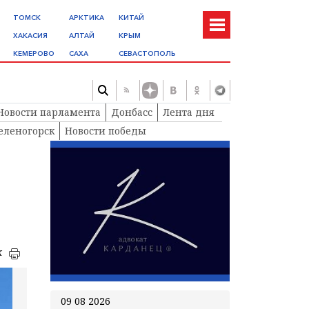
ТОМСК
АРКТИКА
КИТАЙ
ХАКАСИЯ
АЛТАЙ
КРЫМ
КЕМЕРОВО
САХА
СЕВАСТОПОЛЬ
Новости парламента
Донбасс
Лента дня
еленогорск
Новости победы
к
09 08 2026