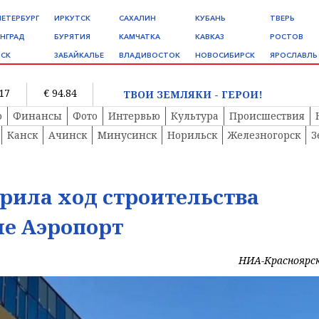
ПЕТЕРБУРГ
ИРКУТСК
САХАЛИН
КУБАНЬ
ТВЕРЬ
НГРАД
БУРЯТИЯ
КАМЧАТКА
КАВКАЗ
РОСТОВ
СК
ЗАБАЙКАЛЬЕ
ВЛАДИВОСТОК
НОВОСИБИРСК
ЯРОСЛАВЛЬ
.17
€ 94.84
ТВОИ ЗЕМЛЯКИ - ГЕРОИ!
о
Финансы
Фото
Интервью
Культура
Происшествия
Канск
Ачинск
Минусинск
Норильск
Железногорск
З
рила ход строительства
е Аэропорт
НИА-Красноярс