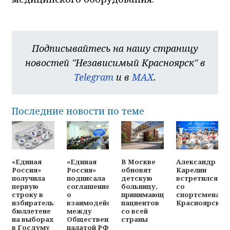
Подписывайтесь на нашу страницу
новостей "Независимый Красноярск" в
Telegram
и в
MAX
.
Последние новости по теме
«Единая
«Единая
В Москве
Александр
Россия»
Россия»
обновят
Карелин
получила
подписала
детскую
встретился
первую
соглашение
больницу,
со
строку в
о
принимающую
спортсменами
избирательном
взаимодействии
пациентов
Красноярска
бюллетене
между
со всей
на выборах
Общественной
страны
в Госдуму
палатой РФ