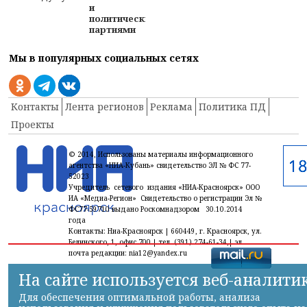
и
политическими
партиями
Мы в популярных социальных сетях
Контакты
Лента регионов
Реклама
Политика ПД
Проекты
© 2014, Использованы материалы информационного
агентства «НИА-Кубань» свидетельство ЭЛ № ФС 77-
52023
Учредитель сетевого издания «НИА-Красноярск» ООО
ИА «Медиа-Регион» Свидетельство о регистрации Эл №
ФС77-59710 выдано Роскомнадзором 30.10.2014
года
Контакты: Ниа-Красноярск | 660449, г. Красноярск, ул.
Белинского, 1, офис 700 | тел. (391) 274-61-34,| эл.
почта редакции: nia12@yandex.ru
На сайте используется веб-аналити
Для обеспечения оптимальной работы, анализа