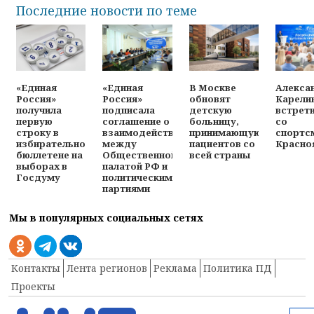
Последние новости по теме
«Единая
«Единая
В Москве
Алекса
Россия»
Россия»
обновят
Карели
получила
подписала
детскую
встрет
первую
соглашение о
больницу,
со
строку в
взаимодействии
принимающую
спортс
избирательном
между
пациентов со
Красно
бюллетене на
Общественной
всей страны
выборах в
палатой РФ и
Госдуму
политическими
партиями
Мы в популярных социальных сетях
Контакты
Лента регионов
Реклама
Политика ПД
Проекты