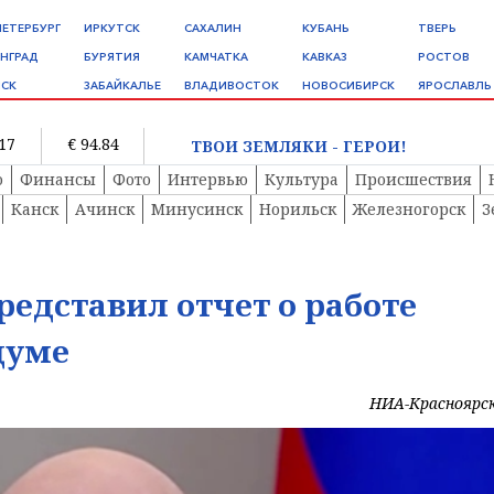
ПЕТЕРБУРГ
ИРКУТСК
САХАЛИН
КУБАНЬ
ТВЕРЬ
НГРАД
БУРЯТИЯ
КАМЧАТКА
КАВКАЗ
РОСТОВ
СК
ЗАБАЙКАЛЬЕ
ВЛАДИВОСТОК
НОВОСИБИРСК
ЯРОСЛАВЛЬ
.17
€ 94.84
ТВОИ ЗЕМЛЯКИ - ГЕРОИ!
о
Финансы
Фото
Интервью
Культура
Происшествия
Канск
Ачинск
Минусинск
Норильск
Железногорск
З
едставил отчет о работе
думе
НИА-Красноярс