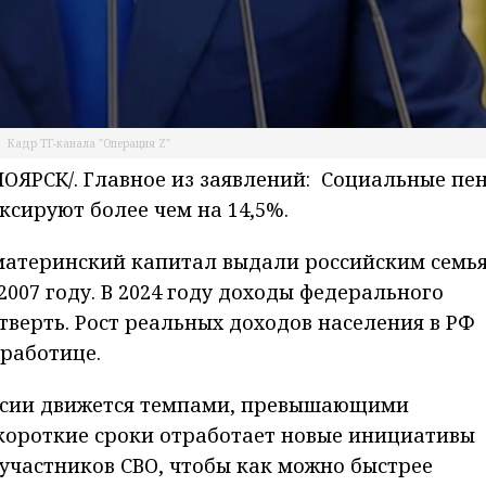
Кадр ТГ-канала "Операция Z"
ЯРСК/. Главное из заявлений: Социальные пе
ексируют более чем на 14,5%.
 материнский капитал выдали российским семья
007 году. В 2024 году доходы федерального
тверть. Рост реальных доходов населения в РФ
работице.
оссии движется темпами, превышающими
 короткие сроки отработает новые инициативы
участников СВО, чтобы как можно быстрее