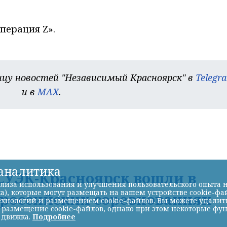
перация Z».
цу новостей "Независимый Красноярск" в
Telegr
и в
MAX
.
-аналитика
УЭК-Красноярск вошли в
лиза использования и улучшения пользовательского опыта н
а), которые могут размещать на вашем устройстве cookie-фа
ероссийских соревнованиях
хнологий и размещением cookie-файлов. Вы можете удалить 
ь размещение cookie-файлов, однако при этом некоторые фу
 движка.
Подробнее