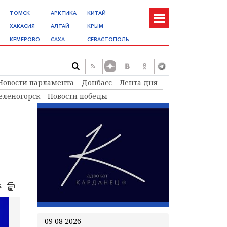
ТОМСК
АРКТИКА
КИТАЙ
ХАКАСИЯ
АЛТАЙ
КРЫМ
КЕМЕРОВО
САХА
СЕВАСТОПОЛЬ
Новости парламента
Донбасс
Лента дня
еленогорск
Новости победы
к
09 08 2026