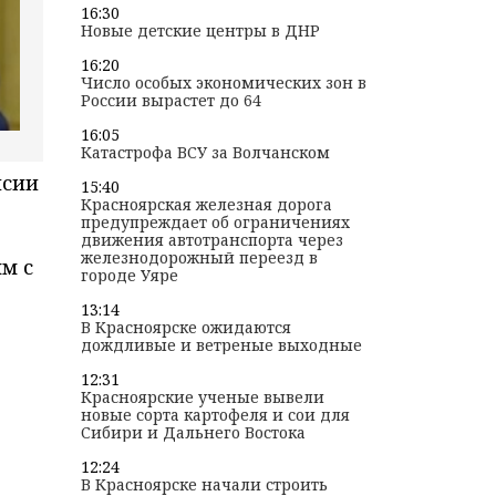
16:30
Новые детские центры в ДНР
16:20
Число особых экономических зон в
России вырастет до 64
16:05
Катастрофа ВСУ за Волчанском
нсии
15:40
Красноярская железная дорога
предупреждает об ограничениях
движения автотранспорта через
железнодорожный переезд в
м с
городе Уяре
13:14
В Красноярске ожидаются
дождливые и ветреные выходные
12:31
Красноярские ученые вывели
новые сорта картофеля и сои для
Сибири и Дальнего Востока
12:24
В Красноярске начали строить