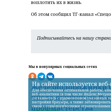
воплотить их в жизнь.
Об этом сообщил ТГ-канал «Спецо
Подписывайтесь на нашу страни
Мы в популярных социальных сетях
На сайте используется веб
Железнодорожники С
Для обеспечения оптимальной работы, ана
веб-аналитики (в том числе Яндекс.Метрик
число лучших на Вс
соглашаетесь с применением указанных те
настройки браузера, а также заблокироват
профмастерства
связи с технологическими ограничениями