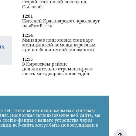
второй этаж новой школы на
Стасовой
12:01
Жителей Красноярского края зовут
на «БумБатл»
11:54
Минздрав подготовил стандарт
медицинской помощи взрослым
am
при внебольничной пневмонии
11:53
В Кировском районе
дополнительно отремонтируют
шесть междворовых проездов
а веб-сайте могут использоваться системы
йлы. Продолжая использование веб-сайта, вы
cookie-файлы с вашего устройства через
нкции веб-сайта могут быть недоступными в