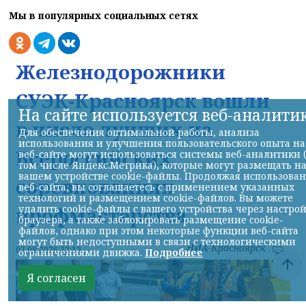
Мы в популярных социальных сетях
Железнодорожники
СУЭК-Красноярск вошли
На сайте используется веб-аналити
в число лучших на
Для обеспечения оптимальной работы, анализа
использования и улучшения пользовательского опыта на
Всероссийских
веб-сайте могут использоваться системы веб-аналитики 
том числе Яндекс.Метрика), которые могут размещать н
вашем устройстве cookie-файлы. Продолжая использова
соревнованиях
веб-сайта, вы соглашаетесь с применением указанных
технологий и размещением cookie-файлов. Вы можете
профмастерства
удалить cookie-файлы с вашего устройства через настро
браузера, а также заблокировать размещение cookie-
файлов, однако при этом некоторые функции веб-сайта
могут быть недоступными в связи с технологическими
НИА-Красноярск
07.08.2026 22:13
ограничениями движка.
Подробнее
Я согласен