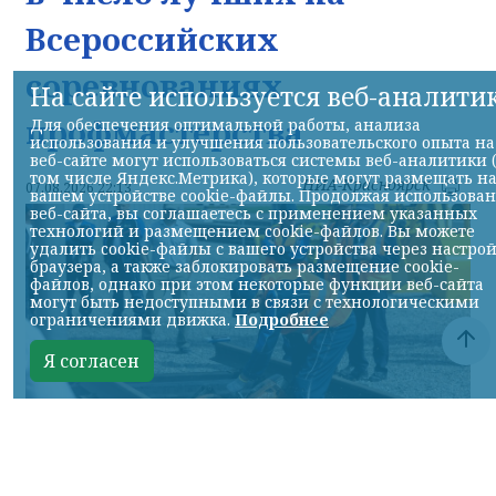
Всероссийских
соревнованиях
На сайте используется веб-аналити
профмастерства
Для обеспечения оптимальной работы, анализа
использования и улучшения пользовательского опыта на
веб-сайте могут использоваться системы веб-аналитики 
том числе Яндекс.Метрика), которые могут размещать н
НИА-Красноярск
07.08.2026 22:13
вашем устройстве cookie-файлы. Продолжая использова
веб-сайта, вы соглашаетесь с применением указанных
технологий и размещением cookie-файлов. Вы можете
удалить cookie-файлы с вашего устройства через настро
браузера, а также заблокировать размещение cookie-
файлов, однако при этом некоторые функции веб-сайта
могут быть недоступными в связи с технологическими
ограничениями движка.
Подробнее
Я согласен