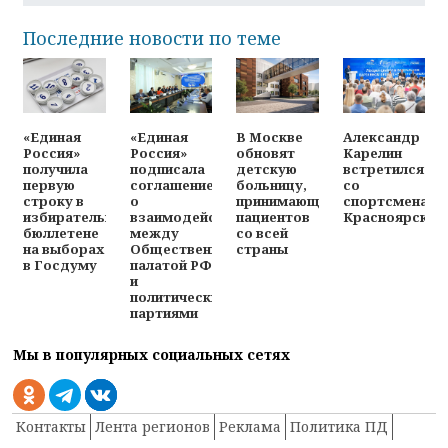
Последние новости по теме
«Единая
«Единая
В Москве
Александр
Россия»
Россия»
обновят
Карелин
получила
подписала
детскую
встретился
первую
соглашение
больницу,
со
строку в
о
принимающую
спортсменами
избирательном
взаимодействии
пациентов
Красноярска
бюллетене
между
со всей
на выборах
Общественной
страны
в Госдуму
палатой РФ
и
политическими
партиями
Мы в популярных социальных сетях
Контакты
Лента регионов
Реклама
Политика ПД