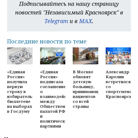
Подписывайтесь на нашу страницу
новостей "Независимый Красноярск" в
Telegram
и в
MAX
.
Последние новости по теме
«Единая
«Единая
В Москве
Александр
Россия»
Россия»
обновят
Карелин
получила
подписала
детскую
встретился
первую
соглашение
больницу,
со
строку в
о
принимающую
спортсменами
избирательном
взаимодействии
пациентов
Красноярска
бюллетене
между
со всей
на выборах
Общественной
страны
в Госдуму
палатой РФ
и
политическими
партиями