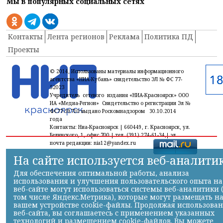
Мы в популярных социальных сетях
Контакты
Лента регионов
Реклама
Политика ПД
Проекты
© 2014, Использованы материалы информационного
агентства «НИА-Кубань» свидетельство ЭЛ № ФС 77-
52023
Учредитель сетевого издания «НИА-Красноярск» ООО
ИА «Медиа-Регион» Свидетельство о регистрации Эл №
ФС77-59710 выдано Роскомнадзором 30.10.2014
года
Контакты: Ниа-Красноярск | 660449, г. Красноярск, ул.
Белинского, 1, офис 700 | тел. (391) 274-61-34,| эл.
почта редакции: nia12@yandex.ru
На сайте используется веб-аналити
Для обеспечения оптимальной работы, анализа
использования и улучшения пользовательского опыта на
веб-сайте могут использоваться системы веб-аналитики 
том числе Яндекс.Метрика), которые могут размещать н
вашем устройстве cookie-файлы. Продолжая использова
веб-сайта, вы соглашаетесь с применением указанных
технологий и размещением cookie-файлов. Вы можете