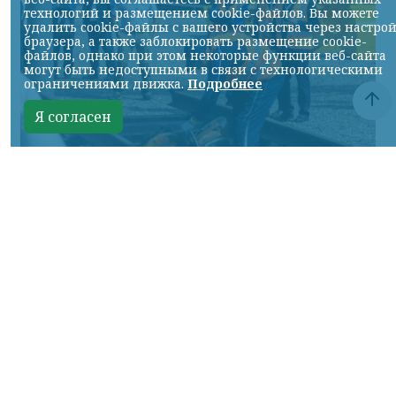
технологий и размещением cookie-файлов. Вы можете
удалить cookie-файлы с вашего устройства через настро
браузера, а также заблокировать размещение cookie-
файлов, однако при этом некоторые функции веб-сайта
могут быть недоступными в связи с технологическими
ограничениями движка.
Подробнее
Я согласен
Фото: АО «СУЭК-Хакасия»
КРАСНОЯРСКИЙ КРАЙ, /НИА-
КРАСНОЯРСК/. Специалисты Бородинского
погрузочно-транспортного управления
стали призёрами Всероссийских
соревнований профессионального
мастерства «Логистический Олимп»,