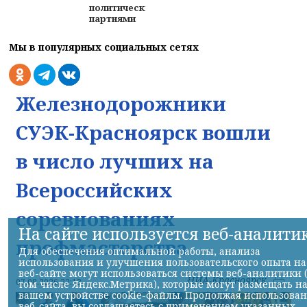
политическими
партиями
Мы в популярных социальных сетях
Железнодорожники
СУЭК-Красноярск вошли
в число лучших на
Всероссийских
соревнованиях
На сайте используется веб-аналити
профмастерства
Для обеспечения оптимальной работы, анализа
использования и улучшения пользовательского опыта на
веб-сайте могут использоваться системы веб-аналитики 
НИА-Красноярск
07.08.2026 22:13
том числе Яндекс.Метрика), которые могут размещать н
вашем устройстве cookie-файлы. Продолжая использова
веб-сайта, вы соглашаетесь с применением указанных