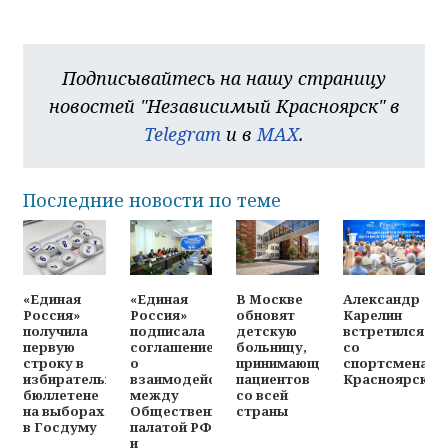
Подписывайтесь на нашу страницу
новостей "Независимый Красноярск" в
Telegram
и в
MAX
.
Последние новости по теме
«Единая
«Единая
В Москве
Александр
Россия»
Россия»
обновят
Карелин
получила
подписала
детскую
встретился
первую
соглашение
больницу,
со
строку в
о
принимающую
спортсменами
избирательном
взаимодействии
пациентов
Красноярска
бюллетене
между
со всей
на выборах
Общественной
страны
в Госдуму
палатой РФ
и