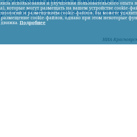
лиза использования и улучшения пользовательского опыта н
а), которые могут размещать на вашем устройстве cookie-фа
ероссийских соревнованиях
хнологий и размещением cookie-файлов. Вы можете удалить 
ь размещение cookie-файлов, однако при этом некоторые фу
 движка.
Подробнее
НИА-Красноярс