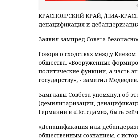
Ф
КРАСНОЯРСКИЙ КРАЙ, /НИА-КРАСН
денацификация и дебандеризация
Заявил зампред Совета безопасн
Говоря о сходствах между Киевом
общества. «Вооруженные формиров
политические функции, а часть э
государству», - заметил Медведев.
Замглавы Совбеза упомянул об это
(демилитаризации, денацификаци
Германии в «Потсдаме», быть сей
«Денацификация или дебандеризац
общественным сознанием, с истори