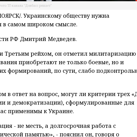
ото ТГ-канала "Донбасс решает"
ОЯРСК/. Украинскому обществу нужна
 в самом широком смысле.
ости РФ Дмитрий Медведев.
 и Третьим рейхом, он отметил милитаризацию
ания приобретают не только боевые, но и
тих формирований, по сути, слабо подконтроль
м в ответ на вопрос, могут ли критерии трех «
и и демократизации), сформулированные для
час применимы к Украине.
ия - не месть, а долгосрочная работа с
ческой памятью», - пояснил он, говоря о