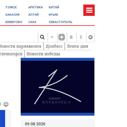
ТОМСК
АРКТИКА
КИТАЙ
ХАКАСИЯ
АЛТАЙ
КРЫМ
КЕМЕРОВО
САХА
СЕВАСТОПОЛЬ
Новости парламента
Донбасс
Лента дня
еленогорск
Новости победы
к
09 08 2026