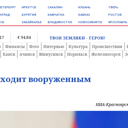
ПЕТЕРБУРГ
ИРКУТСК
САХАЛИН
КУБАНЬ
ТВЕРЬ
НГРАД
БУРЯТИЯ
КАМЧАТКА
КАВКАЗ
РОСТОВ
СК
ЗАБАЙКАЛЬЕ
ВЛАДИВОСТОК
НОВОСИБИРСК
ЯРОСЛАВЛЬ
.17
€ 94.84
ТВОИ ЗЕМЛЯКИ - ГЕРОИ!
о
Финансы
Фото
Интервью
Культура
Происшествия
Канск
Ачинск
Минусинск
Норильск
Железногорск
З
отходит вооруженным
НИА-Красноярс