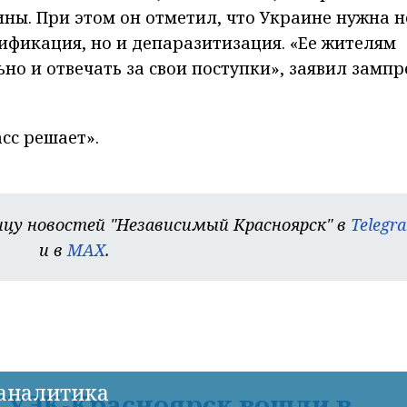
ны. При этом он отметил, что Украине нужна н
фикация, но и депаразитизация. «Ее жителям
но и отвечать за свои поступки», заявил зампр
сс решает».
цу новостей "Независимый Красноярск" в
Telegr
и в
MAX
.
-аналитика
УЭК-Красноярск вошли в