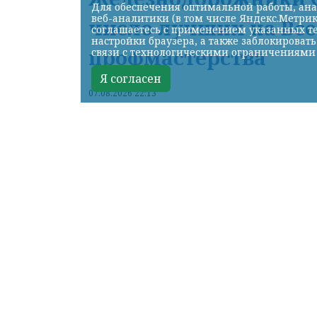
Для обеспечения оптимальной работы, ана
веб-аналитики (в том числе Яндекс.Метрик
число лучших на Вс
соглашаетесь с применением указанных те
настройки браузера, а также заблокироват
профмастерства
связи с технологическими ограничениями
Я согласен
07.08.2026 22:13