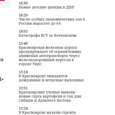
16:30
Новые детские центры в ДНР
16:20
Число особых экономических зон в
России вырастет до 64
16:05
Катастрофа ВСУ за Волчанском
15:40
Красноярская железная дорога
предупреждает об ограничениях
движения автотранспорта через
на
железнодорожный переезд в
городе Уяре
13:14
В Красноярске ожидаются
Д»
дождливые и ветреные выходные
12:31
Красноярские ученые вывели
новые сорта картофеля и сои для
Сибири и Дальнего Востока
12:24
В Красноярске начали строить