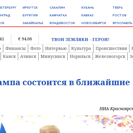
ПЕТЕРБУРГ
ИРКУТСК
САХАЛИН
КУБАНЬ
ТВЕРЬ
НГРАД
БУРЯТИЯ
КАМЧАТКА
КАВКАЗ
РОСТОВ
СК
ЗАБАЙКАЛЬЕ
ВЛАДИВОСТОК
НОВОСИБИРСК
ЯРОСЛАВЛЬ
.41
€ 94.06
ТВОИ ЗЕМЛЯКИ - ГЕРОИ!
о
Финансы
Фото
Интервью
Культура
Происшествия
Канск
Ачинск
Минусинск
Норильск
Железногорск
З
ампа состоится в ближайшие
НИА-Красноярс