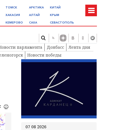
ТОМСК
АРКТИКА
КИТАЙ
ХАКАСИЯ
АЛТАЙ
КРЫМ
КЕМЕРОВО
САХА
СЕВАСТОПОЛЬ
Новости парламента
Донбасс
Лента дня
еленогорск
Новости победы
к
07 08 2026