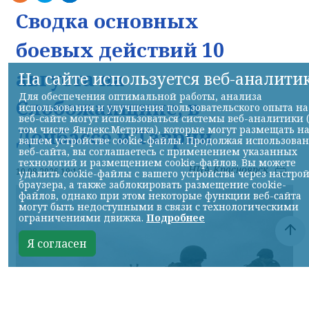
Сводка основных
боевых действий 10
августа на
На сайте используется веб-аналити
Для обеспечения оптимальной работы, анализа
Слобожанщине, в
использования и улучшения пользовательского опыта на
веб-сайте могут использоваться системы веб-аналитики 
том числе Яндекс.Метрика), которые могут размещать н
Донбассе и Таврии
вашем устройстве cookie-файлы. Продолжая использова
веб-сайта, вы соглашаетесь с применением указанных
технологий и размещением cookie-файлов. Вы можете
НИА-Красноярск
10.08.2026 19:11
удалить cookie-файлы с вашего устройства через настро
браузера, а также заблокировать размещение cookie-
файлов, однако при этом некоторые функции веб-сайта
могут быть недоступными в связи с технологическими
ограничениями движка.
Подробнее
Я согласен